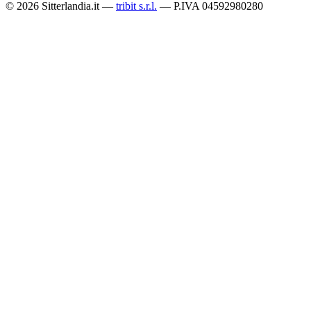
© 2026 Sitterlandia.it —
tribit s.r.l.
— P.IVA 04592980280