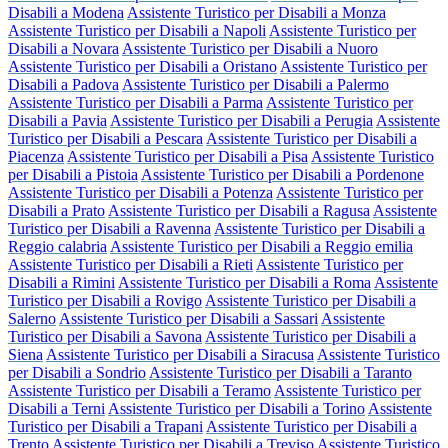
Disabili a Modena
Assistente Turistico per Disabili a Monza
Assistente Turistico per Disabili a Napoli
Assistente Turistico per
Disabili a Novara
Assistente Turistico per Disabili a Nuoro
Assistente Turistico per Disabili a Oristano
Assistente Turistico per
Disabili a Padova
Assistente Turistico per Disabili a Palermo
Assistente Turistico per Disabili a Parma
Assistente Turistico per
Disabili a Pavia
Assistente Turistico per Disabili a Perugia
Assistente
Turistico per Disabili a Pescara
Assistente Turistico per Disabili a
Piacenza
Assistente Turistico per Disabili a Pisa
Assistente Turistico
per Disabili a Pistoia
Assistente Turistico per Disabili a Pordenone
Assistente Turistico per Disabili a Potenza
Assistente Turistico per
Disabili a Prato
Assistente Turistico per Disabili a Ragusa
Assistente
Turistico per Disabili a Ravenna
Assistente Turistico per Disabili a
Reggio calabria
Assistente Turistico per Disabili a Reggio emilia
Assistente Turistico per Disabili a Rieti
Assistente Turistico per
Disabili a Rimini
Assistente Turistico per Disabili a Roma
Assistente
Turistico per Disabili a Rovigo
Assistente Turistico per Disabili a
Salerno
Assistente Turistico per Disabili a Sassari
Assistente
Turistico per Disabili a Savona
Assistente Turistico per Disabili a
Siena
Assistente Turistico per Disabili a Siracusa
Assistente Turistico
per Disabili a Sondrio
Assistente Turistico per Disabili a Taranto
Assistente Turistico per Disabili a Teramo
Assistente Turistico per
Disabili a Terni
Assistente Turistico per Disabili a Torino
Assistente
Turistico per Disabili a Trapani
Assistente Turistico per Disabili a
Trento
Assistente Turistico per Disabili a Treviso
Assistente Turistico