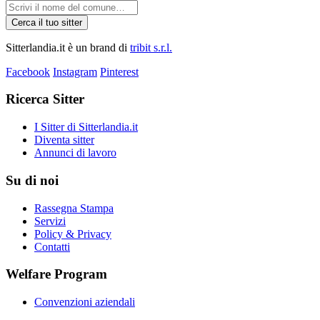
Cerca il tuo sitter
Sitterlandia.it è un brand di
tribit s.r.l.
Facebook
Instagram
Pinterest
Ricerca Sitter
I Sitter di Sitterlandia.it
Diventa sitter
Annunci di lavoro
Su di noi
Rassegna Stampa
Servizi
Policy & Privacy
Contatti
Welfare Program
Convenzioni aziendali