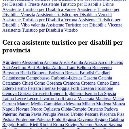
per Disabili a Trieste
Assistente Turistico per Disabili a Udine
Assistente Turistico per Disabili a Varese
Assistente Turistico per
Disabili a Venezia
Assistente Turistico per Disabili a Vercelli
Assistente Turistico per Disabili a Verona
Assistente Turistico per
Disabili a Vibo valentia
Assistente Turistico per Disabili a Vicenza
Assistente Turistico per Disabili a Viterbo
Cerca assistente turistico per disabili per
provincia
Agrigento
Alessandria
Ancona
Aosta
Aquila
Arezzo
Ascoli Piceno
Asti
Avellino
Bari
Barletta-Andria-Trani
Belluno
Benevento
Bergamo
Biella
Bologna
Bolzano
Brescia
Brindisi
Cagliari
Caltanissetta
Campobasso
Carbonia-Iglesias
Caserta
Catania
Catanzaro
Chieti
Como
Cosenza
Cremona
Crotone
Cuneo
Enna
Estero
Fermo
Ferrara
Firenze
Foggia
Forli-Cesena
Frosinone
Genova
Gorizia
Grosseto
Imperia
Inghilterra
Isernia
La Spezia
Latina
Lecce
Lecco
Livorno
Lodi
Lucca
Macerata
Mantova
Massa
Carrara
Matera
Medio Campidano
Messina
Milano
Modena
Monza
Napoli
Novara
Nuoro
Ogliastra
Olbia-Tempio
Oristano
Padova
Palermo
Parma
Pavia
Perugia
Pesaro Urbino
Pescara
Piacenza
Pisa
Pistoia
Pordenone
Potenza
Prato
Ragusa
Ravenna
Reggio Calabria
Reggio Emilia
Rieti
Rimini
Roma
Rovigo
Salerno
Sassari
Savona