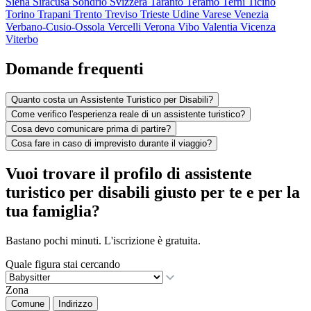
Siena
Siracusa
Sondrio
Svizzera
Taranto
Teramo
Terni
Ticino
Torino
Trapani
Trento
Treviso
Trieste
Udine
Varese
Venezia
Verbano-Cusio-Ossola
Vercelli
Verona
Vibo Valentia
Vicenza
Viterbo
Domande frequenti
Quanto costa un Assistente Turistico per Disabili?
Come verifico l'esperienza reale di un assistente turistico?
Cosa devo comunicare prima di partire?
Cosa fare in caso di imprevisto durante il viaggio?
Vuoi trovare il profilo di assistente
turistico per disabili giusto per te e per la
tua famiglia?
Bastano pochi minuti. L'iscrizione è gratuita.
Quale figura stai cercando
Zona
Comune
Indirizzo