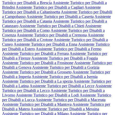
Turistico per Disabili a Brescia
Assistente Turistico per Disabili a
Brindisi
Assistente Turistico per Disabili a Cagliari
Assistente
Turistico per Disabili a Caltanissetta
Assistente Turistico per Disabili
a Campobasso
Assistente Turistico per Disabili a Caserta
Assistente
Turistico per Disabili a Catania
Assistente Turistico per Disabili a
Catanzaro
Assistente Turistico per Disabili a Chieti
Assistente
Turistico per Disabili a Como
Assistente Turistico per Disabili a
Cosenza
Assistente Turistico per Disabili a Cremona
Assistente
Turistico per Disabili a Crotone
Assistente Turistico per Disabili a
Cuneo
Assistente Turistico per Disabili a Enna
Assistente Turistico
per Disabili a Estero
Assistente Turistico per Disabili a Fermo
Assistente Turistico per Disabili a Ferrara
Assistente Turistico per
Disabili a Firenze
Assistente Turistico per Disabili a Foggia
Assistente Turistico per Disabili a Frosinone
Assistente Turistico per
Disabili a Genova
Assistente Turistico per Disabili a Gorizia
Assistente Turistico per Disabili a Grosseto
Assistente Turistico per
Disabili a Imperia
Assistente Turistico per Disabili a Isernia
Assistente Turistico per Disabili a La spezia
Assistente Turistico per
Disabili a Latina
Assistente Turistico per Disabili a Lecce
Assistente
Turistico per Disabili a Lecco
Assistente Turistico per Disabili a
Livorno
Assistente Turistico per Disabili a Lodi
Assistente Turistico
per Disabili a Lucca
Assistente Turistico per Disabili a Macerata
Assistente Turistico per Disabili a Mantova
Assistente Turistico per
Disabili a Matera
Assistente Turistico per Disabili a Messina
Assistente Turistico per Disabili a Milano
Assistente Turistico per