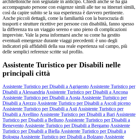
architettoniche non segnalate in anticipo. Chiedi anche se ha già
accompagnato persone con esigenze simili alle tue su itinerari simili,
così da capire subito se la sua esperienza è davvero pertinente.
Anche piccoli dettagli, come la familiarità con la burocrazia di
trasporti e strutture ricettive per persone con disabilità, fanno spesso
la differenza tra un viaggio sereno e uno pieno di complicazioni
impreviste. Vale la pena informarsi anche su come ha gestito
eventuali emergenze durante viaggi precedenti: è uno degli
indicatori più affidabili della sua reale esperienza sul campo, più
delle semplici referenze scritte sul profilo.
Assistente Turistico per Disabili nelle
principali città
Assistente Turistico per Disabili a Agrigento
Assistente Turistico per
Disabili a Alessandria
Assistente Turistico per Disabili a Ancona
Assistente Turistico per Disabili a Aosta
Assistente Turistico per
Disabili a Arezzo
Assistente Turistico per Disabili a Ascoli piceno
Assistente Turistico per Disabili a Asti
Assistente Turistico per
Disabili a Avellino
Assistente Turistico per Disabili a Bari
Assistente
Turistico per Disabili a Belluno
Assistente Turistico per Disabili a
Benevento
Assistente Turistico per Disabili a Bergamo
Assistente
Turistico per Disabili a Biella
Assistente Turistico per Disabili a
Bologna
Assistente Turistico per Disabili a Bolzano
Assistente