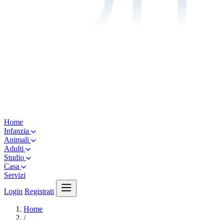
Home
Infanzia
Animali
Adulti
Studio
Casa
Servizi
Login
Registrati
Home
/