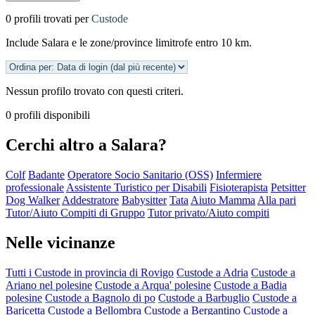
0 profili trovati per
Custode
Include Salara e le zone/province limitrofe entro 10 km.
Nessun profilo trovato con questi criteri.
0 profili disponibili
Cerchi altro a Salara?
Colf
Badante
Operatore Socio Sanitario (OSS)
Infermiere
professionale
Assistente Turistico per Disabili
Fisioterapista
Petsitter
Dog Walker
Addestratore
Babysitter
Tata
Aiuto Mamma
Alla pari
Tutor/Aiuto Compiti di Gruppo
Tutor privato/Aiuto compiti
Nelle vicinanze
Tutti i Custode in provincia di Rovigo
Custode a Adria
Custode a
Ariano nel polesine
Custode a Arqua' polesine
Custode a Badia
polesine
Custode a Bagnolo di po
Custode a Barbuglio
Custode a
Baricetta
Custode a Bellombra
Custode a Bergantino
Custode a