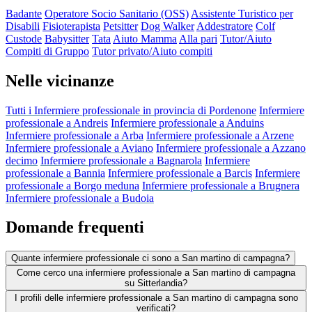
Badante
Operatore Socio Sanitario (OSS)
Assistente Turistico per
Disabili
Fisioterapista
Petsitter
Dog Walker
Addestratore
Colf
Custode
Babysitter
Tata
Aiuto Mamma
Alla pari
Tutor/Aiuto
Compiti di Gruppo
Tutor privato/Aiuto compiti
Nelle vicinanze
Tutti i Infermiere professionale in provincia di Pordenone
Infermiere
professionale a Andreis
Infermiere professionale a Anduins
Infermiere professionale a Arba
Infermiere professionale a Arzene
Infermiere professionale a Aviano
Infermiere professionale a Azzano
decimo
Infermiere professionale a Bagnarola
Infermiere
professionale a Bannia
Infermiere professionale a Barcis
Infermiere
professionale a Borgo meduna
Infermiere professionale a Brugnera
Infermiere professionale a Budoia
Domande frequenti
Quante infermiere professionale ci sono a San martino di campagna?
Come cerco una infermiere professionale a San martino di campagna
su Sitterlandia?
I profili delle infermiere professionale a San martino di campagna sono
verificati?