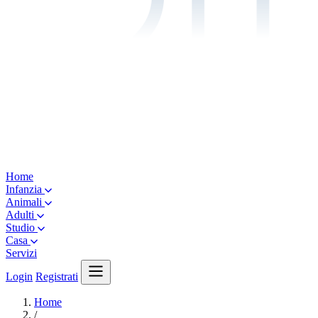
Home
Infanzia
Animali
Adulti
Studio
Casa
Servizi
Login
Registrati
Home
/