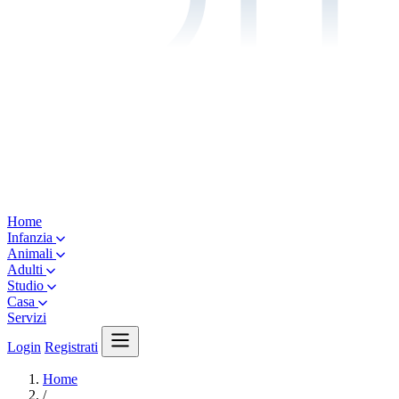
Home
Infanzia
Animali
Adulti
Studio
Casa
Servizi
Login
Registrati
Home
/