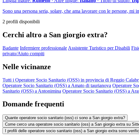
Lingua madre:
Rumeno
· Altre lingue:
Italiano
· Titolo di studio:
Di
Sono una persona seria, solare, che ama lavorare con le persone, mi i
2 profili disponibili
Cerchi altro a San giorgio extra?
Badante
Infermiere professionale
Assistente Turistico per Disabili
Fisi
privato/Aiuto compiti
Nelle vicinanze
Tutti i Operatore Socio Sanitario (OSS) in provincia di Reggio Calabr
Operatore Socio Sanitario (OSS) a Amato di taurianova
Operatore So
Sanitario (OSS) a Antonimina
Operatore Socio Sanitario (OSS) a Aras
Domande frequenti
Quante operatore socio sanitario (oss) ci sono a San giorgio extra?
Come cerco una operatore socio sanitario (oss) a San giorgio extra su Sitt
I profili delle operatore socio sanitario (oss) a San giorgio extra sono verifi