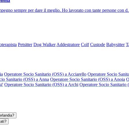
ploma
mpegno sempre per dare il meglio. Ho lavorato con tante persone con d.
oterapista
Petsitter
Dog Walker
Addestratore
Colf
Custode
Babysitter
T
ia
Operatore Socio Sanitario (OSS) a Acciarello
Operatore Socio Sanit
cio Sanitario (OSS) a Anna
Operatore Socio Sanitario (OSS) a Anoia
O
i'
Operatore Socio Sanitario (OSS) a Archi
Operatore Socio Sanitario
erlandia?
cati?