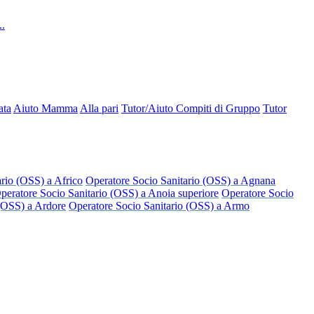
..
ata
Aiuto Mamma
Alla pari
Tutor/Aiuto Compiti di Gruppo
Tutor
ario (OSS) a Africo
Operatore Socio Sanitario (OSS) a Agnana
peratore Socio Sanitario (OSS) a Anoia superiore
Operatore Socio
 (OSS) a Ardore
Operatore Socio Sanitario (OSS) a Armo