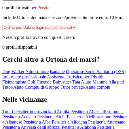
0 profili trovati per
Petsitter
Include Ortona dei marsi e le zone/province limitrofe entro 10 km.
Nessun profilo trovato con questi criteri.
0 profili disponibili
Cerchi altro a Ortona dei marsi?
Dog Walker
Addestratore
Badante
Operatore Socio Sanitario (OSS)
Infermiere professionale
Assistente Turistico per Disabili
Fisioterapista
Colf
Custode
Babysitter
Tata
Aiuto Mamma
Alla pari
Tutor/Aiuto Compiti di Gruppo
Tutor privato/Aiuto compiti
Nelle vicinanze
Tutti i Petsitter in provincia di Aquila
Petsitter a Abazia di sulmona
Petsitter a Acciano
Petsitter a Aielli
Petsitter a Aielli stazione
Petsitter
a Albanese
Petsitter a Albe
Petsitter a Alfedena
Petsitter a Antrosano
Petsitter a Anversa degli abruzzi
Petsitter a Arabona
Petsitter a