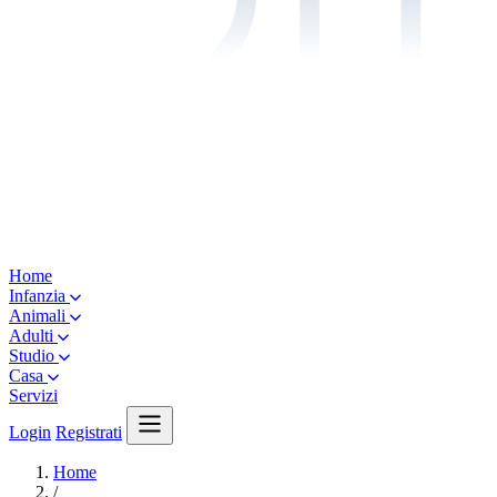
Home
Infanzia
Animali
Adulti
Studio
Casa
Servizi
Login
Registrati
Home
/