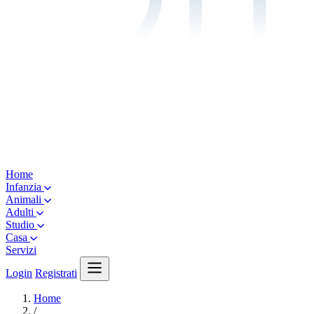
Home
Infanzia
Animali
Adulti
Studio
Casa
Servizi
Login
Registrati
Home
/