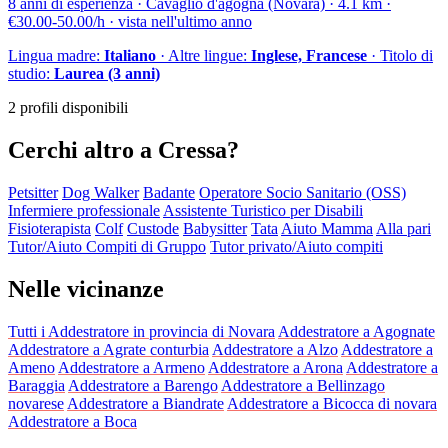
8 anni di esperienza · Cavaglio d'agogna (Novara) · 4.1 km ·
€30.00-50.00/h · vista nell'ultimo anno
Lingua madre:
Italiano
· Altre lingue:
Inglese, Francese
· Titolo di
studio:
Laurea (3 anni)
2 profili disponibili
Cerchi altro a Cressa?
Petsitter
Dog Walker
Badante
Operatore Socio Sanitario (OSS)
Infermiere professionale
Assistente Turistico per Disabili
Fisioterapista
Colf
Custode
Babysitter
Tata
Aiuto Mamma
Alla pari
Tutor/Aiuto Compiti di Gruppo
Tutor privato/Aiuto compiti
Nelle vicinanze
Tutti i Addestratore in provincia di Novara
Addestratore a Agognate
Addestratore a Agrate conturbia
Addestratore a Alzo
Addestratore a
Ameno
Addestratore a Armeno
Addestratore a Arona
Addestratore a
Baraggia
Addestratore a Barengo
Addestratore a Bellinzago
novarese
Addestratore a Biandrate
Addestratore a Bicocca di novara
Addestratore a Boca