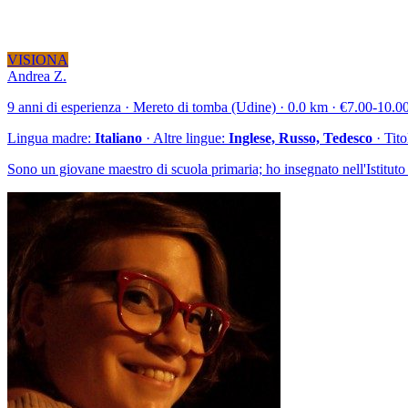
VISIONA
Andrea Z.
9 anni di esperienza · Mereto di tomba (Udine) · 0.0 km · €7.00-10.00/
Lingua madre:
Italiano
· Altre lingue:
Inglese, Russo, Tedesco
· Tit
Sono un giovane maestro di scuola primaria; ho insegnato nell'Istitut