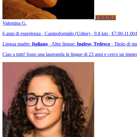
VISIONA
Valentina G.
6 anni di esperienza · Campoformido (Udine) · 9.8 km · €7.00-11.00/h 
Lingua madre:
Italiano
· Altre lingue:
Inglese, Tedesco
· Titolo di st
Ciao a tutti! Sono una laureanda in lingue di 23 anni e cerco un impie