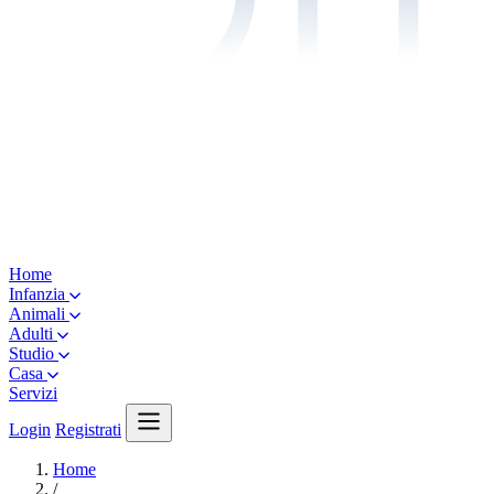
Home
Infanzia
Animali
Adulti
Studio
Casa
Servizi
Login
Registrati
Home
/