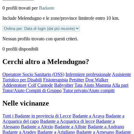
0 profili trovati per
Badante
Include Melendugno e le zone/province limitrofe entro 10 km.
Nessun profilo trovato con questi criteri.
0 profili disponibili
Cerchi altro a Melendugno?
Operatore Socio Sanitario (OSS)
Infermiere professionale
Assistente
Turistico per Disabili
Fisioterapista
Petsitter
Dog Walker
Addestratore
Colf
Custode
Babysitter
Tata
Aiuto Mamma
Alla pari
Tutor/Aiuto Compiti di Gruppo
Tutor privato/Aiuto compiti
Nelle vicinanze
Tutti i Badante in provincia di Lecce
Badante a Acaya
Badante a
Acquarica del capo
Badante a Acquarica di lecce
Badante a
Alessano
Badante a Alezio
Badante a Alliste
Badante a Andrano
Badante a Aradeo
Badante a Arigliano
Badante a Arnesano
Badante