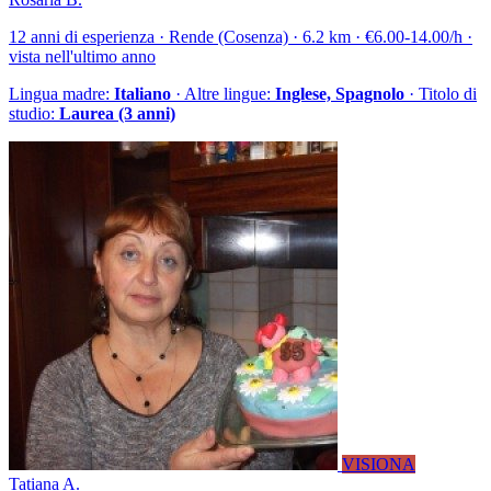
12 anni di esperienza · Rende (Cosenza) · 6.2 km · €6.00-14.00/h ·
vista nell'ultimo anno
Lingua madre:
Italiano
· Altre lingue:
Inglese, Spagnolo
· Titolo di
studio:
Laurea (3 anni)
VISIONA
Tatiana A.