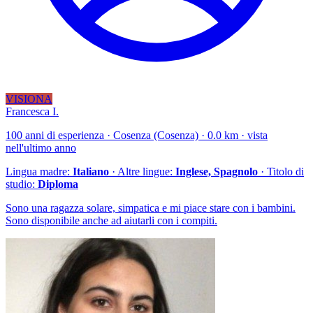
VISIONA
Francesca I.
100 anni di esperienza · Cosenza (Cosenza) · 0.0 km · vista
nell'ultimo anno
Lingua madre:
Italiano
· Altre lingue:
Inglese, Spagnolo
· Titolo di
studio:
Diploma
Sono una ragazza solare, simpatica e mi piace stare con i bambini.
Sono disponibile anche ad aiutarli con i compiti.