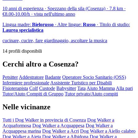
10 anni di esperienza · Spezzano della sila (Cosenza) · 7.8 km ·
€8.00-10.00/h · vista nell'ultimo anno
Lingua madre:
Bielorusso
· Altre lingue:
Russo
· Titolo di studio:
Laurea specialistica
cucinare, cucire, fare giardinaggio, ascoltare la musica
14 profili disponibili
Cerchi altro a Cosenza?
Petsitter
Addestratore
Badante
Operatore Socio Sanitario (OSS)
Infermiere professionale
Assistente Turistico per Disabili
Fisioterapista
Colf
Custode
Babysitter
Tata
Aiuto Mamma
Alla pari
Tutor/Aiuto Compiti di Gruppo
Tutor privato/Aiuto compiti
Nelle vicinanze
Tutti i Dog Walker in provincia di Cosenza
Dog Walker a
Acquaformosa
Dog Walker a Acquappesa
Dog Walker a
Acquappesa marina
Dog Walker a Acri
Dog Walker a Aiello calabro
Dog Walker a Aieta
Dog Walker a Albidona
Dog Walker a