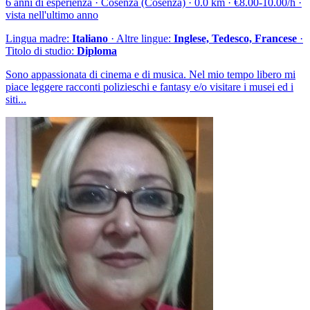
6 anni di esperienza · Cosenza (Cosenza) · 0.0 km · €8.00-10.00/h ·
vista nell'ultimo anno
Lingua madre:
Italiano
· Altre lingue:
Inglese, Tedesco, Francese
·
Titolo di studio:
Diploma
Sono appassionata di cinema e di musica. Nel mio tempo libero mi
piace leggere racconti polizieschi e fantasy e/o visitare i musei ed i
siti...