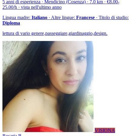
5 anni di esperienza · Mendicino (Cosenza) · 7.0 km · €8.00-
25.00/h · vista nell'ultimo anno
Lingua madre:
Italiano
· Altre lingue:
Francese
· Titolo di studio:
Diploma
lettura di vario genere,passeggiare,giardinaggio,design.
VISIONA
Rosaria B.