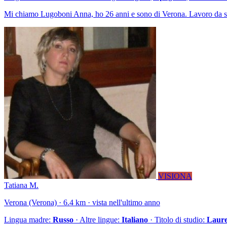
Mi chiamo Lugoboni Anna, ho 26 anni e sono di Verona. Lavoro da set
VISIONA
Tatiana M.
Verona (Verona) · 6.4 km · vista nell'ultimo anno
Lingua madre:
Russo
· Altre lingue:
Italiano
· Titolo di studio:
Laure