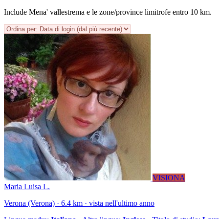
Include Mena' vallestrema e le zone/province limitrofe entro 10 km.
VISIONA
Maria Luisa L.
Verona (Verona) · 6.4 km · vista nell'ultimo anno