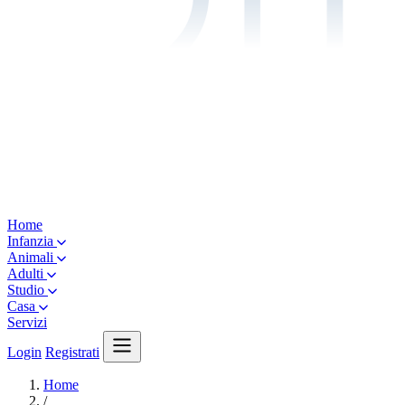
Home
Infanzia
Animali
Adulti
Studio
Casa
Servizi
Login
Registrati
Home
/