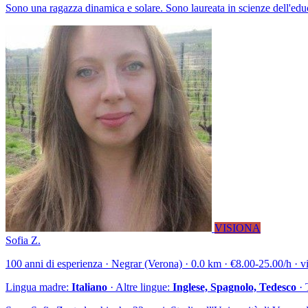
Sono una ragazza dinamica e solare. Sono laureata in scienze dell'edu
VISIONA
Sofia Z.
100 anni di esperienza · Negrar (Verona) · 0.0 km · €8.00-25.00/h · vi
Lingua madre:
Italiano
· Altre lingue:
Inglese, Spagnolo, Tedesco
· 