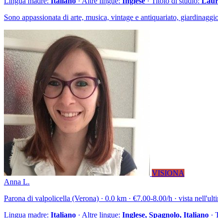
Lingua madre:
Italiano
· Altre lingue:
Inglese
· Titolo di studio:
Laure
Sono appassionata di arte, musica, vintage e antiquariato, giardinaggio,
VISIONA
Anna L.
Parona di valpolicella (Verona) · 0.0 km · €7.00-8.00/h · vista nell'ul
Lingua madre:
Italiano
· Altre lingue:
Inglese, Spagnolo, Italiano
· 