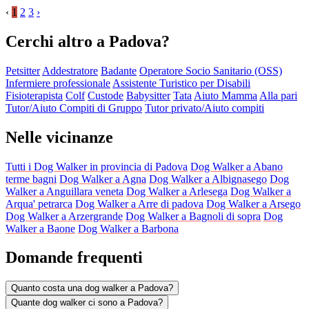
‹
1
2
3
›
Cerchi altro a Padova?
Petsitter
Addestratore
Badante
Operatore Socio Sanitario (OSS)
Infermiere professionale
Assistente Turistico per Disabili
Fisioterapista
Colf
Custode
Babysitter
Tata
Aiuto Mamma
Alla pari
Tutor/Aiuto Compiti di Gruppo
Tutor privato/Aiuto compiti
Nelle vicinanze
Tutti i Dog Walker in provincia di Padova
Dog Walker a Abano
terme bagni
Dog Walker a Agna
Dog Walker a Albignasego
Dog
Walker a Anguillara veneta
Dog Walker a Arlesega
Dog Walker a
Arqua' petrarca
Dog Walker a Arre di padova
Dog Walker a Arsego
Dog Walker a Arzergrande
Dog Walker a Bagnoli di sopra
Dog
Walker a Baone
Dog Walker a Barbona
Domande frequenti
Quanto costa una dog walker a Padova?
Quante dog walker ci sono a Padova?