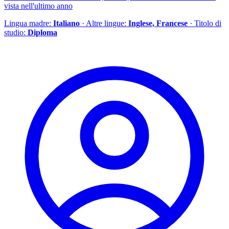
vista nell'ultimo anno
Lingua madre:
Italiano
· Altre lingue:
Inglese, Francese
· Titolo di
studio:
Diploma