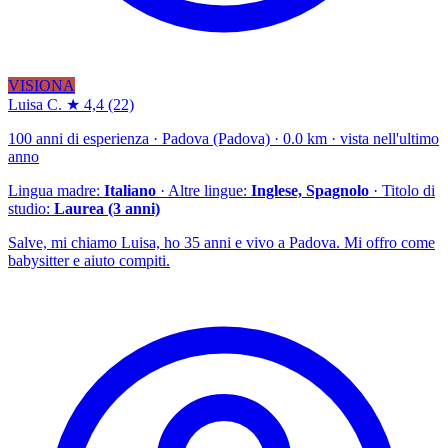
VISIONA
Luisa C.
★ 4,4
(22)
100 anni di esperienza · Padova (Padova) · 0.0 km · vista nell'ultimo
anno
Lingua madre:
Italiano
· Altre lingue:
Inglese, Spagnolo
· Titolo di
studio:
Laurea (3 anni)
Salve, mi chiamo Luisa, ho 35 anni e vivo a Padova. Mi offro come
babysitter e aiuto compiti.