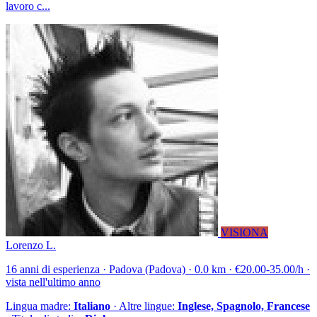
lavoro c...
VISIONA
Lorenzo L.
16 anni di esperienza · Padova (Padova) · 0.0 km · €20.00-35.00/h ·
vista nell'ultimo anno
Lingua madre:
Italiano
· Altre lingue:
Inglese, Spagnolo, Francese