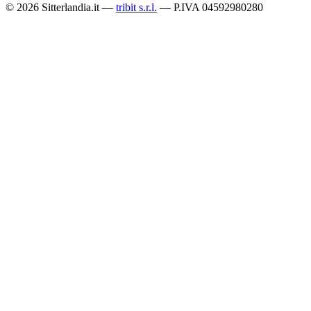
© 2026 Sitterlandia.it —
tribit s.r.l.
— P.IVA 04592980280