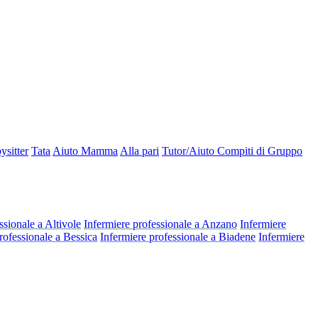
ysitter
Tata
Aiuto Mamma
Alla pari
Tutor/Aiuto Compiti di Gruppo
ssionale a Altivole
Infermiere professionale a Anzano
Infermiere
rofessionale a Bessica
Infermiere professionale a Biadene
Infermiere