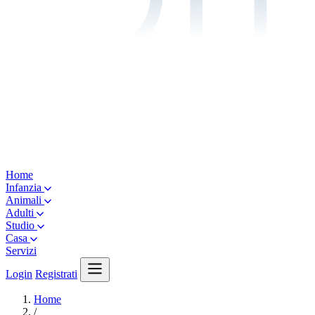
Home
Infanzia
Animali
Adulti
Studio
Casa
Servizi
Login
Registrati
Home
/