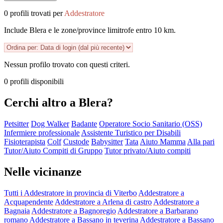
0 profili trovati per
Addestratore
Include Blera e le zone/province limitrofe entro 10 km.
Nessun profilo trovato con questi criteri.
0 profili disponibili
Cerchi altro a Blera?
Petsitter
Dog Walker
Badante
Operatore Socio Sanitario (OSS)
Infermiere professionale
Assistente Turistico per Disabili
Fisioterapista
Colf
Custode
Babysitter
Tata
Aiuto Mamma
Alla pari
Tutor/Aiuto Compiti di Gruppo
Tutor privato/Aiuto compiti
Nelle vicinanze
Tutti i Addestratore in provincia di Viterbo
Addestratore a
Acquapendente
Addestratore a Arlena di castro
Addestratore a
Bagnaia
Addestratore a Bagnoregio
Addestratore a Barbarano
romano
Addestratore a Bassano in teverina
Addestratore a Bassano