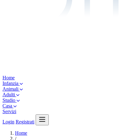
Home
Infanzia
Animali
Adulti
Studio
Casa
Servizi
Login
Registrati
Home
/