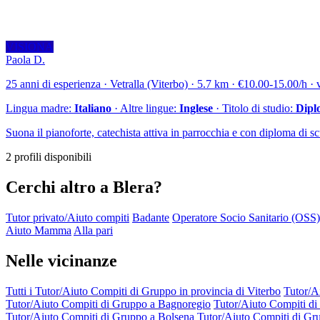
VISIONA
Paola D.
25 anni di esperienza · Vetralla (Viterbo) · 5.7 km · €10.00-15.00/h · 
Lingua madre:
Italiano
· Altre lingue:
Inglese
· Titolo di studio:
Dipl
Suona il pianoforte, catechista attiva in parrocchia e con diploma di sc
2 profili disponibili
Cerchi altro a Blera?
Tutor privato/Aiuto compiti
Badante
Operatore Socio Sanitario (OSS)
Aiuto Mamma
Alla pari
Nelle vicinanze
Tutti i Tutor/Aiuto Compiti di Gruppo in provincia di Viterbo
Tutor/A
Tutor/Aiuto Compiti di Gruppo a Bagnoregio
Tutor/Aiuto Compiti d
Tutor/Aiuto Compiti di Gruppo a Bolsena
Tutor/Aiuto Compiti di G