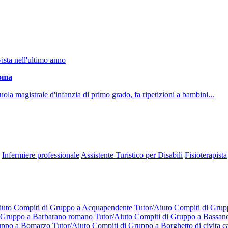
vista nell'ultimo anno
oma
uola magistrale d'infanzia di primo grado, fa ripetizioni a bambini...
Infermiere professionale
Assistente Turistico per Disabili
Fisioterapista
iuto Compiti di Gruppo a Acquapendente
Tutor/Aiuto Compiti di Grupp
i Gruppo a Barbarano romano
Tutor/Aiuto Compiti di Gruppo a Bassano
ruppo a Bomarzo
Tutor/Aiuto Compiti di Gruppo a Borghetto di civita ca