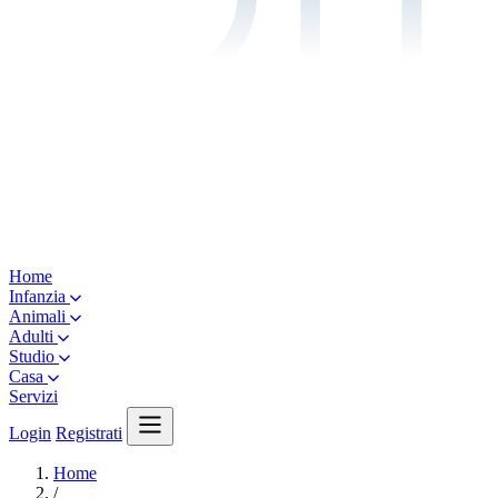
Home
Infanzia
Animali
Adulti
Studio
Casa
Servizi
Login
Registrati
Home
/