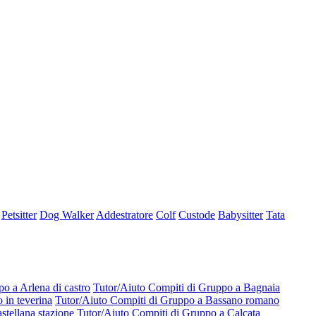
Petsitter
Dog Walker
Addestratore
Colf
Custode
Babysitter
Tata
o a Arlena di castro
Tutor/Aiuto Compiti di Gruppo a Bagnaia
 in teverina
Tutor/Aiuto Compiti di Gruppo a Bassano romano
stellana stazione
Tutor/Aiuto Compiti di Gruppo a Calcata