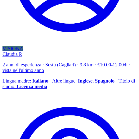
VISIONA
Claudia P.
2 anni di esperienza · Sestu (Cagliari) · 9.8 km · €10.00-12.00/h ·
vista nell'ultimo anno
Lingua madre:
Italiano
· Altre lingue:
Inglese, Spagnolo
· Titolo di
studio:
Licenza media