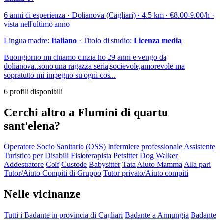
6 anni di esperienza · Dolianova (Cagliari) · 4.5 km · €8.00-9.00/h ·
vista nell'ultimo anno
Lingua madre:
Italiano
· Titolo di studio:
Licenza media
Buongiorno mi chiamo cinzia ho 29 anni e vengo da
dolianova..sono una ragazza seria,socievole,amorevole ma
sopratutto mi impegno su ogni cos...
6 profili disponibili
Cerchi altro a Flumini di quartu
sant'elena?
Operatore Socio Sanitario (OSS)
Infermiere professionale
Assistente
Turistico per Disabili
Fisioterapista
Petsitter
Dog Walker
Addestratore
Colf
Custode
Babysitter
Tata
Aiuto Mamma
Alla pari
Tutor/Aiuto Compiti di Gruppo
Tutor privato/Aiuto compiti
Nelle vicinanze
Tutti i Badante in provincia di Cagliari
Badante a Armungia
Badante