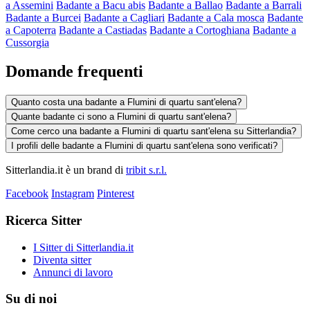
a Assemini
Badante a Bacu abis
Badante a Ballao
Badante a Barrali
Badante a Burcei
Badante a Cagliari
Badante a Cala mosca
Badante
a Capoterra
Badante a Castiadas
Badante a Cortoghiana
Badante a
Cussorgia
Domande frequenti
Quanto costa una badante a Flumini di quartu sant'elena?
Quante badante ci sono a Flumini di quartu sant'elena?
Come cerco una badante a Flumini di quartu sant'elena su Sitterlandia?
I profili delle badante a Flumini di quartu sant'elena sono verificati?
Sitterlandia.it è un brand di
tribit s.r.l.
Facebook
Instagram
Pinterest
Ricerca Sitter
I Sitter di Sitterlandia.it
Diventa sitter
Annunci di lavoro
Su di noi