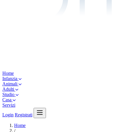
Home
Infanzia
Animali
Adulti
Studio
Casa
Servizi
Login
Registrati
Home
/