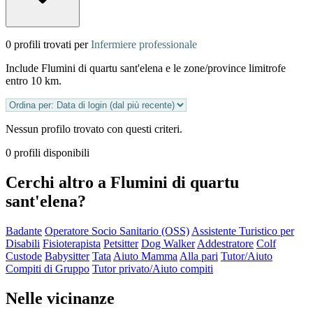
0 profili trovati per
Infermiere professionale
Include Flumini di quartu sant'elena e le zone/province limitrofe
entro 10 km.
Nessun profilo trovato con questi criteri.
0 profili disponibili
Cerchi altro a Flumini di quartu
sant'elena?
Badante
Operatore Socio Sanitario (OSS)
Assistente Turistico per
Disabili
Fisioterapista
Petsitter
Dog Walker
Addestratore
Colf
Custode
Babysitter
Tata
Aiuto Mamma
Alla pari
Tutor/Aiuto
Compiti di Gruppo
Tutor privato/Aiuto compiti
Nelle vicinanze