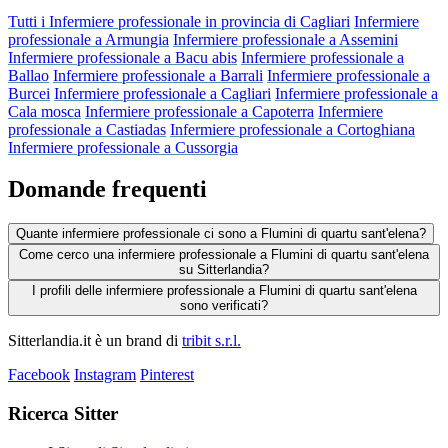
Tutti i Infermiere professionale in provincia di Cagliari
Infermiere
professionale a Armungia
Infermiere professionale a Assemini
Infermiere professionale a Bacu abis
Infermiere professionale a
Ballao
Infermiere professionale a Barrali
Infermiere professionale a
Burcei
Infermiere professionale a Cagliari
Infermiere professionale a
Cala mosca
Infermiere professionale a Capoterra
Infermiere
professionale a Castiadas
Infermiere professionale a Cortoghiana
Infermiere professionale a Cussorgia
Domande frequenti
Quante infermiere professionale ci sono a Flumini di quartu sant'elena?
Come cerco una infermiere professionale a Flumini di quartu sant'elena
su Sitterlandia?
I profili delle infermiere professionale a Flumini di quartu sant'elena
sono verificati?
Sitterlandia.it è un brand di
tribit s.r.l.
Facebook
Instagram
Pinterest
Ricerca Sitter