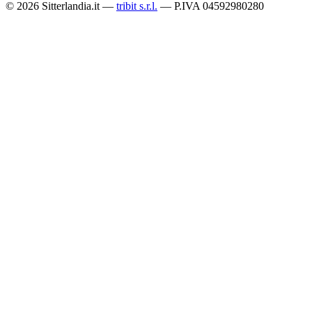
© 2026 Sitterlandia.it —
tribit s.r.l.
— P.IVA 04592980280