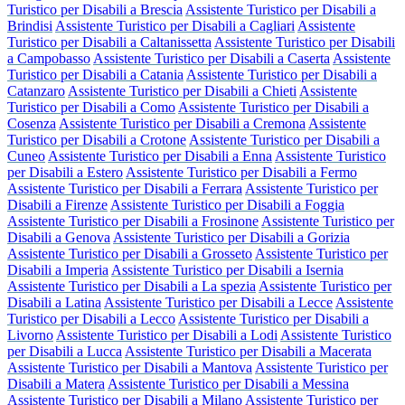
Turistico per Disabili a Brescia
Assistente Turistico per Disabili a
Brindisi
Assistente Turistico per Disabili a Cagliari
Assistente
Turistico per Disabili a Caltanissetta
Assistente Turistico per Disabili
a Campobasso
Assistente Turistico per Disabili a Caserta
Assistente
Turistico per Disabili a Catania
Assistente Turistico per Disabili a
Catanzaro
Assistente Turistico per Disabili a Chieti
Assistente
Turistico per Disabili a Como
Assistente Turistico per Disabili a
Cosenza
Assistente Turistico per Disabili a Cremona
Assistente
Turistico per Disabili a Crotone
Assistente Turistico per Disabili a
Cuneo
Assistente Turistico per Disabili a Enna
Assistente Turistico
per Disabili a Estero
Assistente Turistico per Disabili a Fermo
Assistente Turistico per Disabili a Ferrara
Assistente Turistico per
Disabili a Firenze
Assistente Turistico per Disabili a Foggia
Assistente Turistico per Disabili a Frosinone
Assistente Turistico per
Disabili a Genova
Assistente Turistico per Disabili a Gorizia
Assistente Turistico per Disabili a Grosseto
Assistente Turistico per
Disabili a Imperia
Assistente Turistico per Disabili a Isernia
Assistente Turistico per Disabili a La spezia
Assistente Turistico per
Disabili a Latina
Assistente Turistico per Disabili a Lecce
Assistente
Turistico per Disabili a Lecco
Assistente Turistico per Disabili a
Livorno
Assistente Turistico per Disabili a Lodi
Assistente Turistico
per Disabili a Lucca
Assistente Turistico per Disabili a Macerata
Assistente Turistico per Disabili a Mantova
Assistente Turistico per
Disabili a Matera
Assistente Turistico per Disabili a Messina
Assistente Turistico per Disabili a Milano
Assistente Turistico per