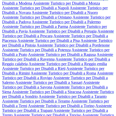
Disabili a Modena
Assistente Turistico per Disabili a Monza
Assistente Turistico per Disabili a Napoli
Assistente Turistico per
Disabili a Novara
Assistente Turistico per Disabili a Nuoro
Assistente Turistico per Disabili a Oristano
Assistente Turistico per
Disabili a Padova
Assistente Turistico per Disabili a Palermo
Assistente Turistico per Disabili a Parma
Assistente Turistico per
Disabili a Pavia
Assistente Turistico per Disabili a Perugia
Assistente
Turistico per Disabili a Pescara
Assistente Turistico per Disabili a
Piacenza
Assistente Turistico per Disabili a Pisa
Assistente Turistico
per Disabili a Pistoia
Assistente Turistico per Disabili a Pordenone
Assistente Turistico per Disabili a Potenza
Assistente Turistico per
Disabili a Prato
Assistente Turistico per Disabili a Ragusa
Assistente
Turistico per Disabili a Ravenna
Assistente Turistico per Disabili a
Reggio calabria
Assistente Turistico per Disabili a Reggio emilia
Assistente Turistico per Disabili a Rieti
Assistente Turistico per
Disabili a Rimini
Assistente Turistico per Disabili a Roma
Assistente
Turistico per Disabili a Rovigo
Assistente Turistico per Disabili a
Salerno
Assistente Turistico per Disabili a Sassari
Assistente
Turistico per Disabili a Savona
Assistente Turistico per Disabili a
Siena
Assistente Turistico per Disabili a Siracusa
Assistente Turistico
per Disabili a Sondrio
Assistente Turistico per Disabili a Taranto
Assistente Turistico per Disabili a Teramo
Assistente Turistico per
Disabili a Terni
Assistente Turistico per Disabili a Torino
Assistente
Turistico per Disabili a Trapani
Assistente Turistico per Disabili a
Trento
Assistente Turistico per Disabili a Treviso
Assistente Turistico