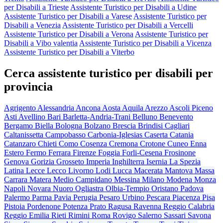
per Disabili a Trieste
Assistente Turistico per Disabili a Udine
Assistente Turistico per Disabili a Varese
Assistente Turistico per
Disabili a Venezia
Assistente Turistico per Disabili a Vercelli
Assistente Turistico per Disabili a Verona
Assistente Turistico per
Disabili a Vibo valentia
Assistente Turistico per Disabili a Vicenza
Assistente Turistico per Disabili a Viterbo
Cerca assistente turistico per disabili per
provincia
Agrigento
Alessandria
Ancona
Aosta
Aquila
Arezzo
Ascoli Piceno
Asti
Avellino
Bari
Barletta-Andria-Trani
Belluno
Benevento
Bergamo
Biella
Bologna
Bolzano
Brescia
Brindisi
Cagliari
Caltanissetta
Campobasso
Carbonia-Iglesias
Caserta
Catania
Catanzaro
Chieti
Como
Cosenza
Cremona
Crotone
Cuneo
Enna
Estero
Fermo
Ferrara
Firenze
Foggia
Forli-Cesena
Frosinone
Genova
Gorizia
Grosseto
Imperia
Inghilterra
Isernia
La Spezia
Latina
Lecce
Lecco
Livorno
Lodi
Lucca
Macerata
Mantova
Massa
Carrara
Matera
Medio Campidano
Messina
Milano
Modena
Monza
Napoli
Novara
Nuoro
Ogliastra
Olbia-Tempio
Oristano
Padova
Palermo
Parma
Pavia
Perugia
Pesaro Urbino
Pescara
Piacenza
Pisa
Pistoia
Pordenone
Potenza
Prato
Ragusa
Ravenna
Reggio Calabria
Reggio Emilia
Rieti
Rimini
Roma
Rovigo
Salerno
Sassari
Savona