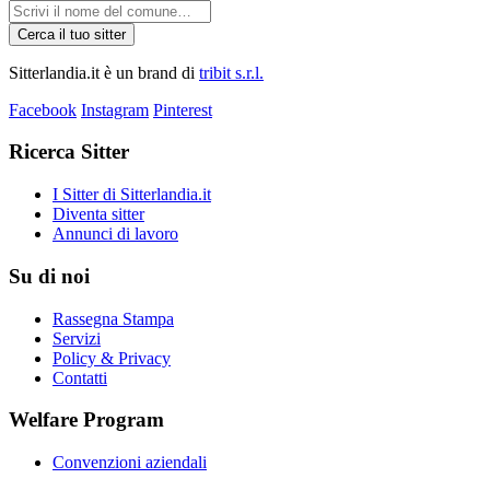
Cerca il tuo sitter
Sitterlandia.it è un brand di
tribit s.r.l.
Facebook
Instagram
Pinterest
Ricerca Sitter
I Sitter di Sitterlandia.it
Diventa sitter
Annunci di lavoro
Su di noi
Rassegna Stampa
Servizi
Policy & Privacy
Contatti
Welfare Program
Convenzioni aziendali