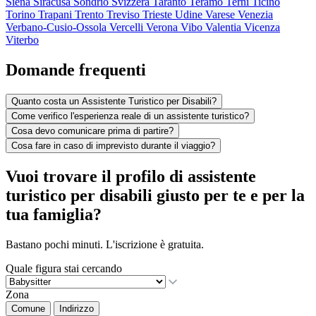
Siena
Siracusa
Sondrio
Svizzera
Taranto
Teramo
Terni
Ticino
Torino
Trapani
Trento
Treviso
Trieste
Udine
Varese
Venezia
Verbano-Cusio-Ossola
Vercelli
Verona
Vibo Valentia
Vicenza
Viterbo
Domande frequenti
Quanto costa un Assistente Turistico per Disabili?
Come verifico l'esperienza reale di un assistente turistico?
Cosa devo comunicare prima di partire?
Cosa fare in caso di imprevisto durante il viaggio?
Vuoi trovare il profilo di assistente
turistico per disabili giusto per te e per la
tua famiglia?
Bastano pochi minuti. L'iscrizione è gratuita.
Quale figura stai cercando
Zona
Comune
Indirizzo