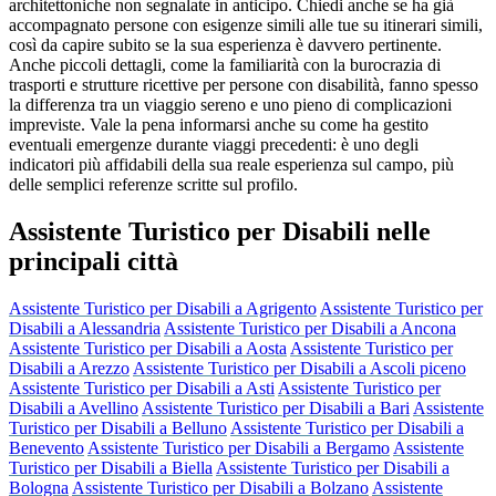
architettoniche non segnalate in anticipo. Chiedi anche se ha già
accompagnato persone con esigenze simili alle tue su itinerari simili,
così da capire subito se la sua esperienza è davvero pertinente.
Anche piccoli dettagli, come la familiarità con la burocrazia di
trasporti e strutture ricettive per persone con disabilità, fanno spesso
la differenza tra un viaggio sereno e uno pieno di complicazioni
impreviste. Vale la pena informarsi anche su come ha gestito
eventuali emergenze durante viaggi precedenti: è uno degli
indicatori più affidabili della sua reale esperienza sul campo, più
delle semplici referenze scritte sul profilo.
Assistente Turistico per Disabili nelle
principali città
Assistente Turistico per Disabili a Agrigento
Assistente Turistico per
Disabili a Alessandria
Assistente Turistico per Disabili a Ancona
Assistente Turistico per Disabili a Aosta
Assistente Turistico per
Disabili a Arezzo
Assistente Turistico per Disabili a Ascoli piceno
Assistente Turistico per Disabili a Asti
Assistente Turistico per
Disabili a Avellino
Assistente Turistico per Disabili a Bari
Assistente
Turistico per Disabili a Belluno
Assistente Turistico per Disabili a
Benevento
Assistente Turistico per Disabili a Bergamo
Assistente
Turistico per Disabili a Biella
Assistente Turistico per Disabili a
Bologna
Assistente Turistico per Disabili a Bolzano
Assistente