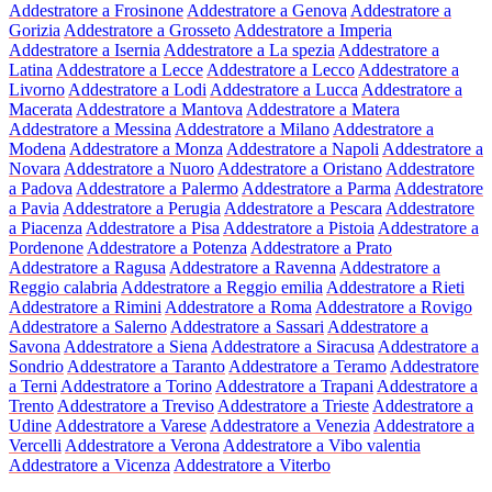
Addestratore a Frosinone
Addestratore a Genova
Addestratore a
Gorizia
Addestratore a Grosseto
Addestratore a Imperia
Addestratore a Isernia
Addestratore a La spezia
Addestratore a
Latina
Addestratore a Lecce
Addestratore a Lecco
Addestratore a
Livorno
Addestratore a Lodi
Addestratore a Lucca
Addestratore a
Macerata
Addestratore a Mantova
Addestratore a Matera
Addestratore a Messina
Addestratore a Milano
Addestratore a
Modena
Addestratore a Monza
Addestratore a Napoli
Addestratore a
Novara
Addestratore a Nuoro
Addestratore a Oristano
Addestratore
a Padova
Addestratore a Palermo
Addestratore a Parma
Addestratore
a Pavia
Addestratore a Perugia
Addestratore a Pescara
Addestratore
a Piacenza
Addestratore a Pisa
Addestratore a Pistoia
Addestratore a
Pordenone
Addestratore a Potenza
Addestratore a Prato
Addestratore a Ragusa
Addestratore a Ravenna
Addestratore a
Reggio calabria
Addestratore a Reggio emilia
Addestratore a Rieti
Addestratore a Rimini
Addestratore a Roma
Addestratore a Rovigo
Addestratore a Salerno
Addestratore a Sassari
Addestratore a
Savona
Addestratore a Siena
Addestratore a Siracusa
Addestratore a
Sondrio
Addestratore a Taranto
Addestratore a Teramo
Addestratore
a Terni
Addestratore a Torino
Addestratore a Trapani
Addestratore a
Trento
Addestratore a Treviso
Addestratore a Trieste
Addestratore a
Udine
Addestratore a Varese
Addestratore a Venezia
Addestratore a
Vercelli
Addestratore a Verona
Addestratore a Vibo valentia
Addestratore a Vicenza
Addestratore a Viterbo