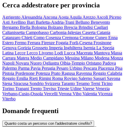
Cerca addestratore per provincia
Agrigento
Alessandria
Ancona
Aosta
Aquila
Arezzo
Ascoli Piceno
Asti
Avellino
Bari
Barletta-Andria-Trani
Belluno
Benevento
Bergamo
Biella
Bologna
Bolzano
Brescia
Brindisi
Cagliari
Caltanissetta
Campobasso
Carbonia-Iglesias
Caserta
Catania
Catanzaro
Chieti
Como
Cosenza
Cremona
Crotone
Cuneo
Enna
Estero
Fermo
Ferrara
Firenze
Foggia
Forli-Cesena
Frosinone
Genova
Gorizia
Grosseto
Imperia
Inghilterra
Isernia
La Spezia
Latina
Lecce
Lecco
Livorno
Lodi
Lucca
Macerata
Mantova
Massa
Carrara
Matera
Medio Campidano
Messina
Milano
Modena
Monza
Napoli
Novara
Nuoro
Ogliastra
Olbia-Tempio
Oristano
Padova
Palermo
Parma
Pavia
Perugia
Pesaro Urbino
Pescara
Piacenza
Pisa
Pistoia
Pordenone
Potenza
Prato
Ragusa
Ravenna
Reggio Calabria
Reggio Emilia
Rieti
Rimini
Roma
Rovigo
Salerno
Sassari
Savona
Siena
Siracusa
Sondrio
Svizzera
Taranto
Teramo
Terni
Ticino
Torino
Trapani
Trento
Treviso
Trieste
Udine
Varese
Venezia
Verbano-Cusio-Ossola
Vercelli
Verona
Vibo Valentia
Vicenza
Viterbo
Domande frequenti
Quanto costa un percorso con l'addestratore cinofilo?