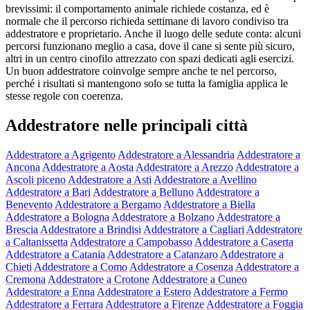
brevissimi: il comportamento animale richiede costanza, ed è
normale che il percorso richieda settimane di lavoro condiviso tra
addestratore e proprietario. Anche il luogo delle sedute conta: alcuni
percorsi funzionano meglio a casa, dove il cane si sente più sicuro,
altri in un centro cinofilo attrezzato con spazi dedicati agli esercizi.
Un buon addestratore coinvolge sempre anche te nel percorso,
perché i risultati si mantengono solo se tutta la famiglia applica le
stesse regole con coerenza.
Addestratore nelle principali città
Addestratore a Agrigento
Addestratore a Alessandria
Addestratore a
Ancona
Addestratore a Aosta
Addestratore a Arezzo
Addestratore a
Ascoli piceno
Addestratore a Asti
Addestratore a Avellino
Addestratore a Bari
Addestratore a Belluno
Addestratore a
Benevento
Addestratore a Bergamo
Addestratore a Biella
Addestratore a Bologna
Addestratore a Bolzano
Addestratore a
Brescia
Addestratore a Brindisi
Addestratore a Cagliari
Addestratore
a Caltanissetta
Addestratore a Campobasso
Addestratore a Caserta
Addestratore a Catania
Addestratore a Catanzaro
Addestratore a
Chieti
Addestratore a Como
Addestratore a Cosenza
Addestratore a
Cremona
Addestratore a Crotone
Addestratore a Cuneo
Addestratore a Enna
Addestratore a Estero
Addestratore a Fermo
Addestratore a Ferrara
Addestratore a Firenze
Addestratore a Foggia