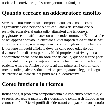
uscite e la convivenza più serene per tutta la famiglia.
Quando cercare un addestratore cinofilo
Serve se il tuo cane mostra comportamenti problematici come
aggressività verso persone o altri cani, ansia da separazione o
reattività eccessiva al guinzaglio, situazioni che tendono a
peggiorare se non affrontate con un metodo strutturato. È utile anche
se hai appena adottato un cucciolo e vuoi impostare da subito le basi
educative corrette, o se semplicemente vuoi migliorare il richiamo e
la gestione in luoghi affollati, dove un cane poco educato può
diventare fonte di stress per tutti. Molti proprietari si rivolgono a un
addestratore anche dopo un'adozione da canile, quando il cane porta
con sé abitudini o paure legate al passato che richiedono un lavoro
paziente e mirato. Anche i proprietari alle prime armi con un cane
trovano utile qualche seduta iniziale, per imparare a leggere i segnali
del proprio animale fin dai primi mesi di convivenza.
Come funziona la ricerca
Indica zona, il problema comportamentale o l'obiettivo educativo, e
se preferisci sedute individuali a domicilio o percorsi di gruppo in un
centro cinofilo. Ricevi profili di addestratori compatibili, con metodo