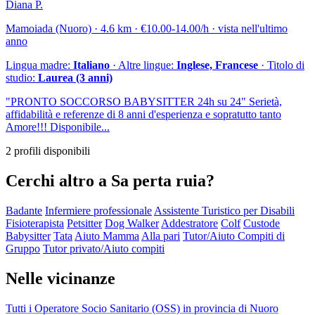
Diana P.
Mamoiada (Nuoro) · 4.6 km · €10.00-14.00/h · vista nell'ultimo
anno
Lingua madre:
Italiano
· Altre lingue:
Inglese, Francese
· Titolo di
studio:
Laurea (3 anni)
"PRONTO SOCCORSO BABYSITTER 24h su 24" Serietà,
affidabilità e referenze di 8 anni d'esperienza e sopratutto tanto
Amore!!! Disponibile...
2 profili disponibili
Cerchi altro a Sa perta ruia?
Badante
Infermiere professionale
Assistente Turistico per Disabili
Fisioterapista
Petsitter
Dog Walker
Addestratore
Colf
Custode
Babysitter
Tata
Aiuto Mamma
Alla pari
Tutor/Aiuto Compiti di
Gruppo
Tutor privato/Aiuto compiti
Nelle vicinanze
Tutti i Operatore Socio Sanitario (OSS) in provincia di Nuoro