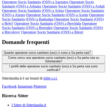
Operatore Socio Sanitario (OSS) a Agrustos
Operatore Socio
Sanitario (OSS) a Arbatax
Operatore Socio Sanitario (OSS) a Ardali
Operatore Socio Sanitario (OSS) a Aritzo
Operatore Socio Sanitario
(OSS) a Atzara
Operatore Socio Sanitario (OSS) a Austis
Operatore
Socio Sanitario (OSS) a Badualga
Operatore Socio Sanitario (OSS)
a Belvi'
Operatore Socio Sanitario (OSS) a Berchida
Operatore
Socio Sanitario (OSS) a Berruiles
Operatore Socio Sanitario (OSS)
a Bircolovo'
Operatore Socio Sanitario (OSS) a Birori
Domande frequenti
Quante operatore socio sanitario (oss) ci sono a Sa perta ruia?
Come cerco una operatore socio sanitario (oss) a Sa perta ruia su
Sitterlandia?
I profili delle operatore socio sanitario (oss) a Sa perta ruia sono
verificati?
Sitterlandia.it è un brand di
tribit s.r.l.
Facebook
Instagram
Pinterest
Ricerca Sitter
I Sitter di Sitterlandia.it