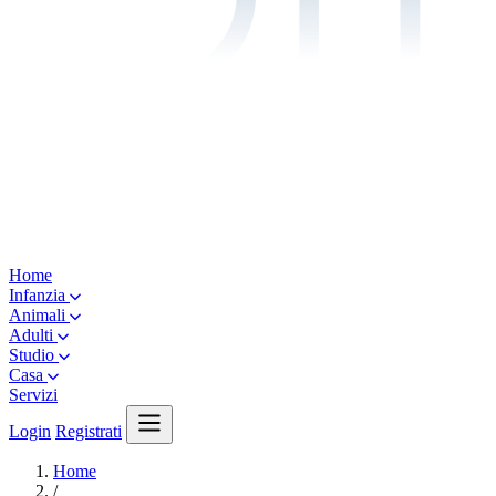
Home
Infanzia
Animali
Adulti
Studio
Casa
Servizi
Login
Registrati
Home
/