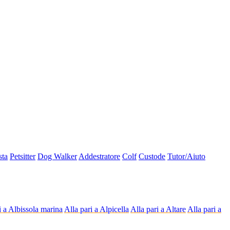
sta
Petsitter
Dog Walker
Addestratore
Colf
Custode
Tutor/Aiuto
i a Albissola marina
Alla pari a Alpicella
Alla pari a Altare
Alla pari a