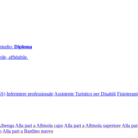
 studio:
Diploma
le, affidabile.
SS)
Infermiere professionale
Assistente Turistico per Disabili
Fisioterapi
 Albenga
Alla pari a Albisola capo
Alla pari a Albisola superiore
Alla par
o
Alla pari a Bardino nuovo