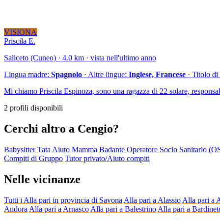
VISIONA
Priscila E.
Saliceto (Cuneo) · 4.0 km · vista nell'ultimo anno
Lingua madre:
Spagnolo
· Altre lingue:
Inglese, Francese
· Titolo di
Mi chiamo Priscila Espinoza, sono una ragazza di 22 solare, responsabi
2 profili disponibili
Cerchi altro a Cengio?
Babysitter
Tata
Aiuto Mamma
Badante
Operatore Socio Sanitario (O
Compiti di Gruppo
Tutor privato/Aiuto compiti
Nelle vicinanze
Tutti i Alla pari in provincia di Savona
Alla pari a Alassio
Alla pari a
Andora
Alla pari a Arnasco
Alla pari a Balestrino
Alla pari a Bardinet