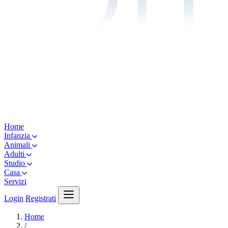
Home
Infanzia
Animali
Adulti
Studio
Casa
Servizi
Login
Registrati
Home
/