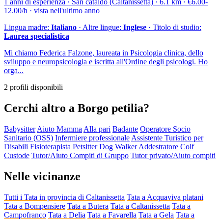
1 anni di esperienza · San cataldo (Caltanissetta) · 6.1 km · €6.00-
12.00/h · vista nell'ultimo anno
Lingua madre:
Italiano
· Altre lingue:
Inglese
· Titolo di studio:
Laurea specialistica
Mi chiamo Federica Falzone, laureata in Psicologia clinica, dello
sviluppo e neuropsicologia e iscritta all'Ordine degli psicologi. Ho
orga...
2 profili disponibili
Cerchi altro a Borgo petilia?
Babysitter
Aiuto Mamma
Alla pari
Badante
Operatore Socio
Sanitario (OSS)
Infermiere professionale
Assistente Turistico per
Disabili
Fisioterapista
Petsitter
Dog Walker
Addestratore
Colf
Custode
Tutor/Aiuto Compiti di Gruppo
Tutor privato/Aiuto compiti
Nelle vicinanze
Tutti i Tata in provincia di Caltanissetta
Tata a Acquaviva platani
Tata a Bompensiere
Tata a Butera
Tata a Caltanissetta
Tata a
Campofranco
Tata a Delia
Tata a Favarella
Tata a Gela
Tata a