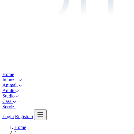
Home
Infanzia
Animali
Adulti
Studio
Casa
Servizi
Login
Registrati
Home
/