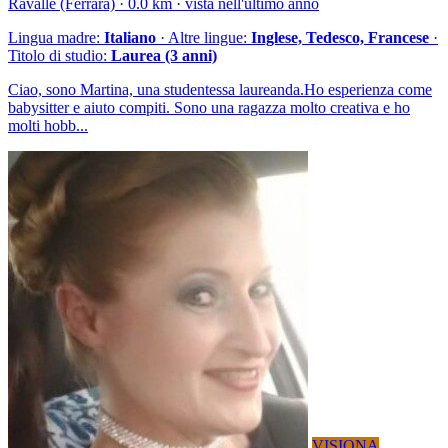
Ravalle (Ferrara) · 0.0 km · vista nell'ultimo anno
Lingua madre:
Italiano
· Altre lingue:
Inglese, Tedesco, Francese
·
Titolo di studio:
Laurea (3 anni)
Ciao, sono Martina, una studentessa laureanda.Ho esperienza come
babysitter e aiuto compiti. Sono una ragazza molto creativa e ho
molti hobb...
VISIONA