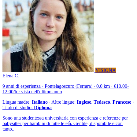
VISIONA
Elena C.
9 anni di esperienza · Pontelagoscuro (Ferrara) · 0.0 km · €10.00-
12.00/h · vista nell'ultimo anno
Lingua madre:
Italiano
· Altre lingue:
Inglese, Tedesco, Francese
·
Titolo di studio:
Diploma
Sono una studentessa universitaria con esperienza e referenze per
babysitter per bambini di tutte le età. Gentile, disponibile e con
tanto...