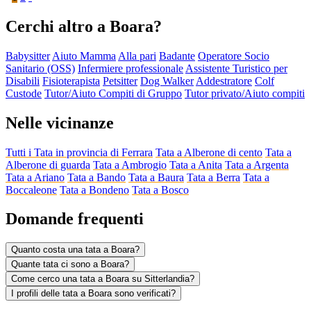
Cerchi altro a Boara?
Babysitter
Aiuto Mamma
Alla pari
Badante
Operatore Socio
Sanitario (OSS)
Infermiere professionale
Assistente Turistico per
Disabili
Fisioterapista
Petsitter
Dog Walker
Addestratore
Colf
Custode
Tutor/Aiuto Compiti di Gruppo
Tutor privato/Aiuto compiti
Nelle vicinanze
Tutti i Tata in provincia di Ferrara
Tata a Alberone di cento
Tata a
Alberone di guarda
Tata a Ambrogio
Tata a Anita
Tata a Argenta
Tata a Ariano
Tata a Bando
Tata a Baura
Tata a Berra
Tata a
Boccaleone
Tata a Bondeno
Tata a Bosco
Domande frequenti
Quanto costa una tata a Boara?
Quante tata ci sono a Boara?
Come cerco una tata a Boara su Sitterlandia?
I profili delle tata a Boara sono verificati?