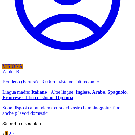
VISIONA
Zahira B.
Bondeno (Ferrara) · 3.0 km · vista nell'ultimo anno
Lingua madre:
Italiano
· Altre lingue:
Inglese, Arabo, Spagnolo,
Francese
· Titolo di studio:
Diploma
Sono disposta a prendermi cura del vostro bambino;potrei fare
anchelp lavori domestici
36 profili disponibili
‹
1
2
›