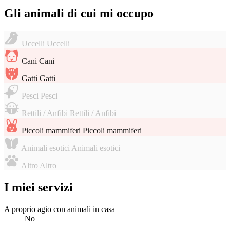
Gli animali di cui mi occupo
Uccelli
Uccelli
Cani
Cani
Gatti
Gatti
Pesci
Pesci
Rettili / Anfibi
Rettili / Anfibi
Piccoli mammiferi
Piccoli mammiferi
Animali esotici
Animali esotici
Altro
Altro
I miei servizi
A proprio agio con animali in casa
No