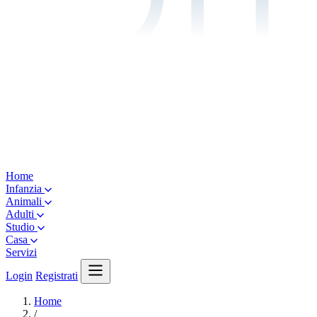
Home
Infanzia
Animali
Adulti
Studio
Casa
Servizi
Login
Registrati
Home
/