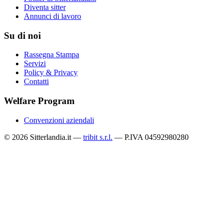
Diventa sitter
Annunci di lavoro
Su di noi
Rassegna Stampa
Servizi
Policy & Privacy
Contatti
Welfare Program
Convenzioni aziendali
© 2026 Sitterlandia.it —
tribit s.r.l.
— P.IVA 04592980280