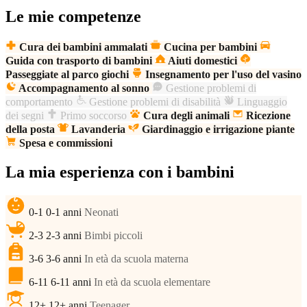
Le mie competenze
Cura dei bambini ammalati
Cucina per bambini
Guida con trasporto di bambini
Aiuti domestici
Passeggiate al parco giochi
Insegnamento per l'uso del vasino
Accompagnamento al sonno
Gestione problemi di
comportamento
Gestione problemi di disabilità
Linguaggio
dei segni
Primo soccorso
Cura degli animali
Ricezione
della posta
Lavanderia
Giardinaggio e irrigazione piante
Spesa e commissioni
La mia esperienza con i bambini
0-1
0-1 anni
Neonati
2-3
2-3 anni
Bimbi piccoli
3-6
3-6 anni
In età da scuola materna
6-11
6-11 anni
In età da scuola elementare
12+
12+ anni
Teenager