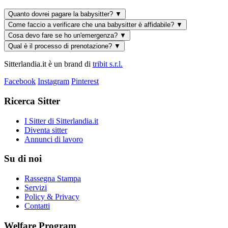
Quanto dovrei pagare la babysitter?
▼
Come faccio a verificare che una babysitter è affidabile?
▼
Cosa devo fare se ho un'emergenza?
▼
Qual è il processo di prenotazione?
▼
Sitterlandia.it è un brand di
tribit s.r.l.
Facebook
Instagram
Pinterest
Ricerca Sitter
I Sitter di Sitterlandia.it
Diventa sitter
Annunci di lavoro
Su di noi
Rassegna Stampa
Servizi
Policy & Privacy
Contatti
Welfare Program