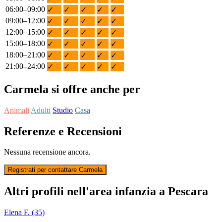
06:00–09:00
✓
✓
✓
✓
✓
09:00–12:00
✓
✓
✓
✓
✓
12:00–15:00
✓
✓
✓
✓
✓
15:00–18:00
✓
✓
✓
✓
✓
18:00–21:00
✓
✓
✓
✓
✓
21:00–24:00
✓
✓
✓
✓
✓
Carmela si offre anche per
Animali
Adulti
Studio
Casa
Referenze e Recensioni
Nessuna recensione ancora.
Registrati per contattare Carmela
Altri profili nell'area infanzia a Pescara
Elena F. (35)