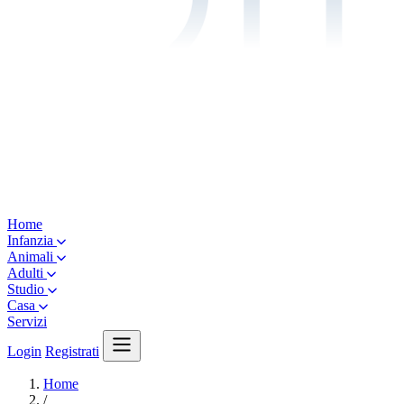
Home
Infanzia
Animali
Adulti
Studio
Casa
Servizi
Login
Registrati
Home
/