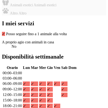
Animali esotici
Animali esotici
Altro
Altro
I miei servizi
✓
Posso seguire fino a 1 animale alla volta
A proprio agio con animali in casa
No
Disponibilità settimanale
Orario
Lun
Mar
Mer
Gio
Ven
Sab
Dom
00:00–03:00
03:00–06:00
06:00–09:00
✓
✓
✓
✓
✓
✓
09:00–12:00
✓
✓
✓
✓
✓
12:00–15:00
✓
✓
✓
✓
✓
15:00–18:00
✓
✓
✓
✓
18:00–21:00
✓
✓
✓
✓
✓