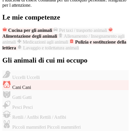
per l attenzione.
Le mie competenze
Cucina per gli animali
Pet taxi / trasporto animali
Alimentazione degli animali
Allenamento / Insegnamento agli
animali
Medicazioni agli animali
Pulizia e sostituzione della
lettiera
Lavaggio e toilettatura animali
Gli animali di cui mi occupo
Uccelli
Uccelli
Cani
Cani
Gatti
Gatti
Pesci
Pesci
Rettili / Anfibi
Rettili / Anfibi
Piccoli mammiferi
Piccoli mammiferi