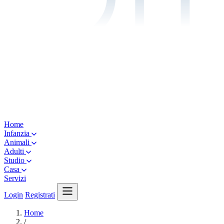
Home
Infanzia
Animali
Adulti
Studio
Casa
Servizi
Login
Registrati
Home
/