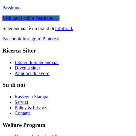
Passirano
Vedi tutti i colf a Passirano →
Sitterlandia.it è un brand di
tribit s.r.l.
Facebook
Instagram
Pinterest
Ricerca Sitter
I Sitter di Sitterlandia.it
Diventa sitter
Annunci di lavoro
Su di noi
Rassegna Stampa
Servizi
Policy & Privacy
Contatti
Welfare Program