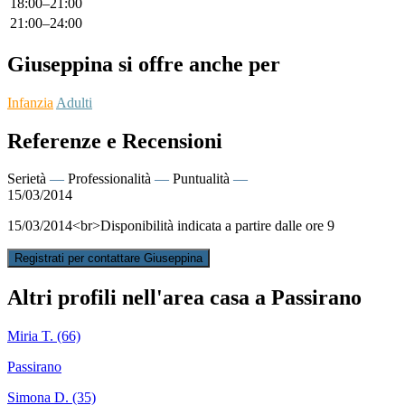
18:00–21:00
21:00–24:00
Giuseppina si offre anche per
Infanzia
Adulti
Referenze e Recensioni
Serietà
—
Professionalità
—
Puntualità
—
15/03/2014
15/03/2014<br>Disponibilità indicata a partire dalle ore 9
Registrati per contattare Giuseppina
Altri profili nell'area casa a Passirano
Miria T. (66)
Passirano
Simona D. (35)