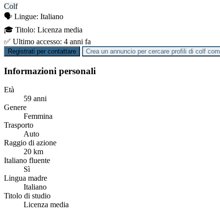
Colf
🗣️
Lingue:
Italiano
🎓
Titolo:
Licenza media
✅
Ultimo accesso:
4 anni fa
Registrati per contattare
Crea un annuncio per cercare profili di colf c
Informazioni personali
Età
59 anni
Genere
Femmina
Trasporto
Auto
Raggio di azione
20 km
Italiano fluente
Sì
Lingua madre
Italiano
Titolo di studio
Licenza media