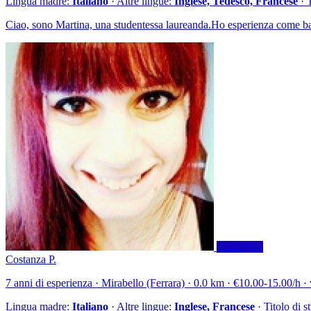
Lingua madre:
Italiano
· Altre lingue:
Inglese, Tedesco, Francese
· 
Ciao, sono Martina, una studentessa laureanda.Ho esperienza come bab
VISIONA
Costanza P.
7 anni di esperienza · Mirabello (Ferrara) · 0.0 km · €10.00-15.00/h · 
Lingua madre:
Italiano
· Altre lingue:
Inglese, Francese
· Titolo di s