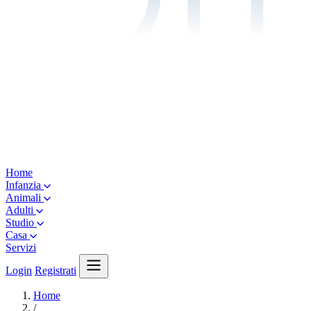
Home
Infanzia
Animali
Adulti
Studio
Casa
Servizi
Login
Registrati
Home
/