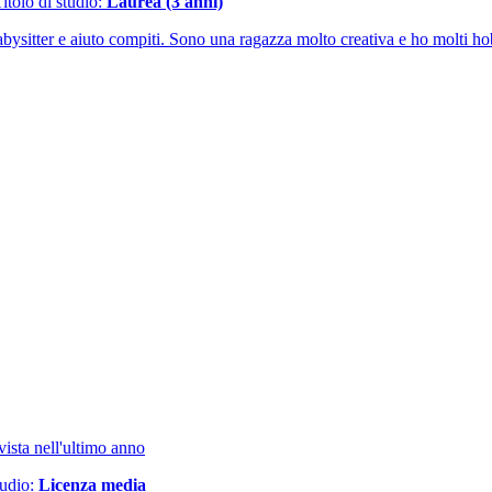
Titolo di studio:
Laurea (3 anni)
ysitter e aiuto compiti. Sono una ragazza molto creativa e ho molti ho
vista nell'ultimo anno
tudio:
Licenza media