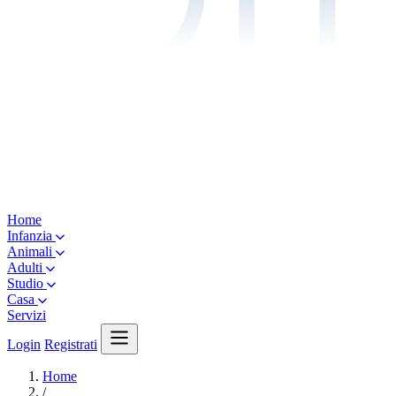
Home
Infanzia
Animali
Adulti
Studio
Casa
Servizi
Login
Registrati
Home
/