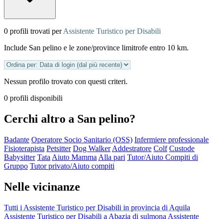
0 profili trovati per
Assistente Turistico per Disabili
Include San pelino e le zone/province limitrofe entro 10 km.
Nessun profilo trovato con questi criteri.
0 profili disponibili
Cerchi altro a San pelino?
Badante
Operatore Socio Sanitario (OSS)
Infermiere professionale
Fisioterapista
Petsitter
Dog Walker
Addestratore
Colf
Custode
Babysitter
Tata
Aiuto Mamma
Alla pari
Tutor/Aiuto Compiti di
Gruppo
Tutor privato/Aiuto compiti
Nelle vicinanze
Tutti i Assistente Turistico per Disabili in provincia di Aquila
Assistente Turistico per Disabili a Abazia di sulmona
Assistente