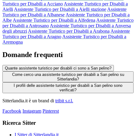
Turistico per Disabili a Acciano
Assistente Turistico per Disabili a
Aielli
Assistente Turistico per Disabili a Aielli stazione
Assistente
Turistico per Disabili a Albanese
Assistente Turistico per Disabili a
Albe
Assistente Turistico per Disabili a Alfedena
Assistente Turistico
per Disabili a Antrosano
Assistente Turistico per Disabili a Anversa
degli abruzzi
Assistente Turistico per Disabili a Arabona
Assistente
Turistico per Disabili a Aragno
Assistente Turistico per Disabili a
Aremogna
Domande frequenti
Quante assistente turistico per disabili ci sono a San pelino?
Come cerco una assistente turistico per disabili a San pelino su
Sitterlandia?
I profili delle assistente turistico per disabili a San pelino sono
verificati?
Sitterlandia.it è un brand di
tribit s.r.l.
Facebook
Instagram
Pinterest
Ricerca Sitter
I Sitter di Sitterlandia.it