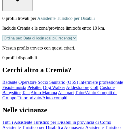
0 profili trovati per
Assistente Turistico per Disabili
Include Cremia e le zone/province limitrofe entro 10 km.
Nessun profilo trovato con questi criteri.
0 profili disponibili
Cerchi altro a Cremia?
Badante
Operatore Socio Sanitario (OSS)
Infermiere professionale
Fisioterapista
Petsitter
Dog Walker
Addestratore
Colf
Custode
Babysitter
Tata
Aiuto Mamma
Alla pari
Tutor/Aiuto Compiti di
Gruppo
Tutor privato/Aiuto compiti
Nelle vicinanze
Tutti i Assistente Turistico per Disabili in provincia di Como
Assistente Turistico per Disabili a Acquaseria
Assistente Turistico