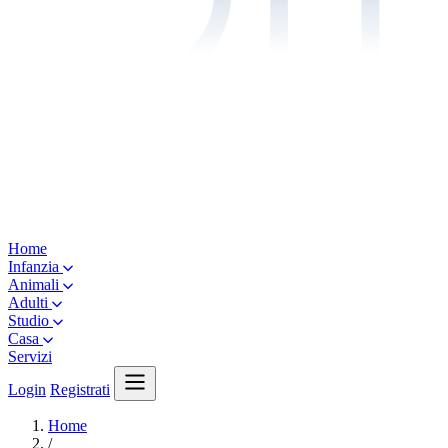
Home
Infanzia
Animali
Adulti
Studio
Casa
Servizi
Login
Registrati
Home
/