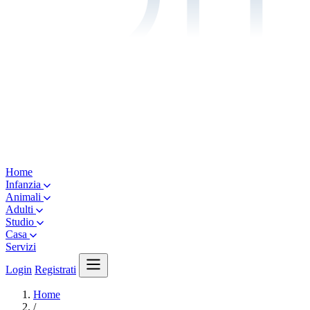
Home
Infanzia
Animali
Adulti
Studio
Casa
Servizi
Login
Registrati
Home
/