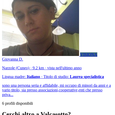
VISIONA
Giovanna D.
Narzole (Cuneo) · 9.2 km · vista nell'ultimo anno
Lingua madre:
Italiano
· Titolo di studio:
Laurea specialistica
sono una persona seria e affidabile, mi occupo di minori da anni e a
vario titolo, sia presso associazioni,cooperative,enti che presso
priva...
6 profili disponibili
Cerchi altro a Valcasotto?