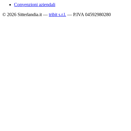
Convenzioni aziendali
© 2026 Sitterlandia.it —
tribit s.r.l.
— P.IVA 04592980280