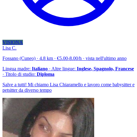
VISIONA
Lisa C.
Fossano (Cuneo) · 4.8 km · €5.00-8.00/h · vista nell'ultimo anno
Lingua madre:
Italiano
· Altre lingue:
Inglese, Spagnolo, Francese
· Titolo di studio:
Diploma
Salve a tutti! Mi chiamo Lisa Chiaramello e lavoro come babysitter e
petsitter da diverso tempo