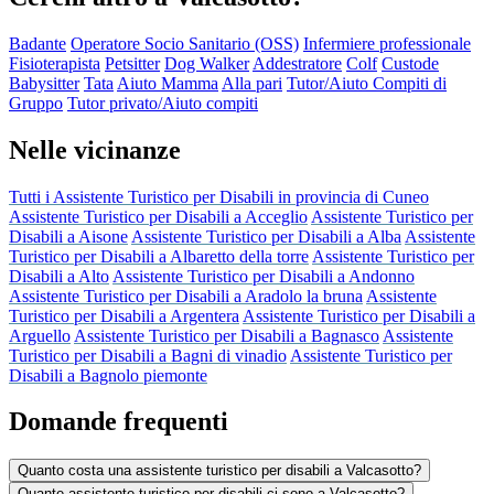
Badante
Operatore Socio Sanitario (OSS)
Infermiere professionale
Fisioterapista
Petsitter
Dog Walker
Addestratore
Colf
Custode
Babysitter
Tata
Aiuto Mamma
Alla pari
Tutor/Aiuto Compiti di
Gruppo
Tutor privato/Aiuto compiti
Nelle vicinanze
Tutti i Assistente Turistico per Disabili in provincia di Cuneo
Assistente Turistico per Disabili a Acceglio
Assistente Turistico per
Disabili a Aisone
Assistente Turistico per Disabili a Alba
Assistente
Turistico per Disabili a Albaretto della torre
Assistente Turistico per
Disabili a Alto
Assistente Turistico per Disabili a Andonno
Assistente Turistico per Disabili a Aradolo la bruna
Assistente
Turistico per Disabili a Argentera
Assistente Turistico per Disabili a
Arguello
Assistente Turistico per Disabili a Bagnasco
Assistente
Turistico per Disabili a Bagni di vinadio
Assistente Turistico per
Disabili a Bagnolo piemonte
Domande frequenti
Quanto costa una assistente turistico per disabili a Valcasotto?
Quante assistente turistico per disabili ci sono a Valcasotto?