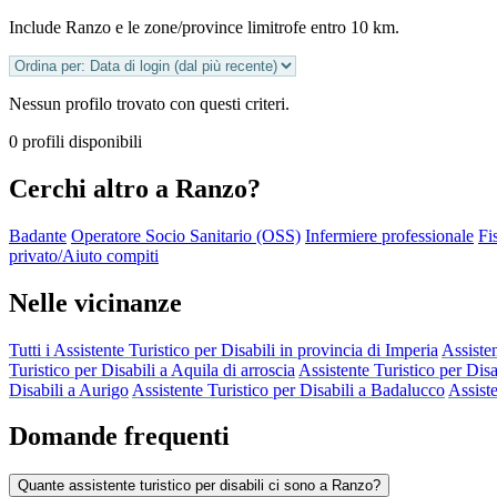
Include Ranzo e le zone/province limitrofe entro 10 km.
Nessun profilo trovato con questi criteri.
0 profili disponibili
Cerchi altro a Ranzo?
Badante
Operatore Socio Sanitario (OSS)
Infermiere professionale
Fi
privato/Aiuto compiti
Nelle vicinanze
Tutti i Assistente Turistico per Disabili in provincia di Imperia
Assisten
Turistico per Disabili a Aquila di arroscia
Assistente Turistico per Disa
Disabili a Aurigo
Assistente Turistico per Disabili a Badalucco
Assiste
Domande frequenti
Quante assistente turistico per disabili ci sono a Ranzo?