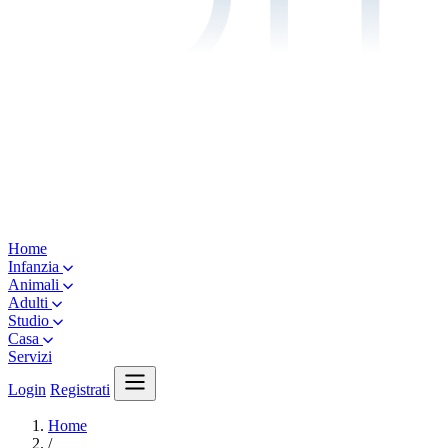
Home
Infanzia
Animali
Adulti
Studio
Casa
Servizi
Login
Registrati
Home
/