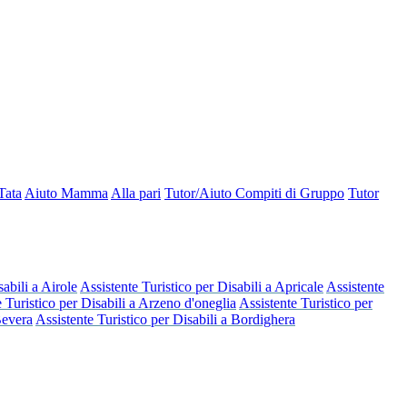
Tata
Aiuto Mamma
Alla pari
Tutor/Aiuto Compiti di Gruppo
Tutor
sabili a Airole
Assistente Turistico per Disabili a Apricale
Assistente
 Turistico per Disabili a Arzeno d'oneglia
Assistente Turistico per
Bevera
Assistente Turistico per Disabili a Bordighera