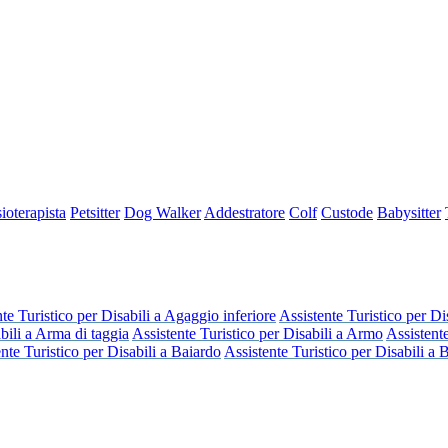
sioterapista
Petsitter
Dog Walker
Addestratore
Colf
Custode
Babysitter
te Turistico per Disabili a Agaggio inferiore
Assistente Turistico per Di
bili a Arma di taggia
Assistente Turistico per Disabili a Armo
Assistente
nte Turistico per Disabili a Baiardo
Assistente Turistico per Disabili a 