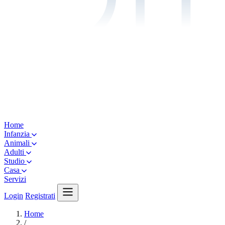
Home
Infanzia
Animali
Adulti
Studio
Casa
Servizi
Login
Registrati
Home
/