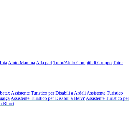
Tata
Aiuto Mamma
Alla pari
Tutor/Aiuto Compiti di Gruppo
Tutor
rbatax
Assistente Turistico per Disabili a Ardali
Assistente Turistico
dualga
Assistente Turistico per Disabili a Belvi'
Assistente Turistico per
a Birori