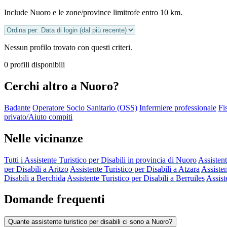
Include Nuoro e le zone/province limitrofe entro 10 km.
Nessun profilo trovato con questi criteri.
0 profili disponibili
Cerchi altro a Nuoro?
Badante
Operatore Socio Sanitario (OSS)
Infermiere professionale
Fi
privato/Aiuto compiti
Nelle vicinanze
Tutti i Assistente Turistico per Disabili in provincia di Nuoro
Assistent
per Disabili a Aritzo
Assistente Turistico per Disabili a Atzara
Assisten
Disabili a Berchida
Assistente Turistico per Disabili a Berruiles
Assist
Domande frequenti
Quante assistente turistico per disabili ci sono a Nuoro?