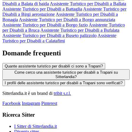
Disabili a Balata di baida
Assistente Turistico per Disabili a Ballata
Assistente Turistico per Disabili a Battaglia
Assistente Turistico per
Disabili a Birgi aerostazione
Assistente Turistico per Disabili a
Bonagia
Assistente Turistico per Disabili a Borgo annunziata
Assistente Turistico per Disabili a Borgo fazio
Assistente Turistico
per Disabili a Bruca
Assistente Turistico per Disabili a Bufalata
Assistente Turistico per Disabili a Buseto palizzolo
Assistente
Turistico per Disabili a Calatafimi
Domande frequenti
Quante assistente turistico per disabili ci sono a Trapani?
Come cerco una assistente turistico per disabili a Trapani su
Sitterlandia?
I profili delle assistente turistico per disabili a Trapani sono verificati?
Sitterlandia.it è un brand di
tribit s.r.l.
Facebook
Instagram
Pinterest
Ricerca Sitter
I Sitter di Sitterlandia.it
Diventa sitter