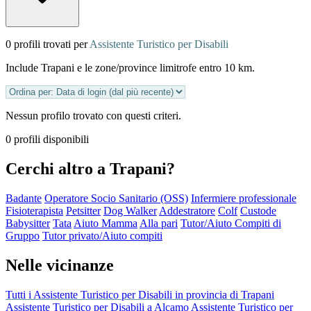
0 profili trovati per
Assistente Turistico per Disabili
Include Trapani e le zone/province limitrofe entro 10 km.
Nessun profilo trovato con questi criteri.
0 profili disponibili
Cerchi altro a Trapani?
Badante
Operatore Socio Sanitario (OSS)
Infermiere professionale
Fisioterapista
Petsitter
Dog Walker
Addestratore
Colf
Custode
Babysitter
Tata
Aiuto Mamma
Alla pari
Tutor/Aiuto Compiti di
Gruppo
Tutor privato/Aiuto compiti
Nelle vicinanze
Tutti i Assistente Turistico per Disabili in provincia di Trapani
Assistente Turistico per Disabili a Alcamo
Assistente Turistico per