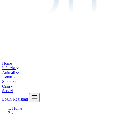
Home
Infanzia
Animali
Adulti
Studio
Casa
Servizi
Login
Registrati
Home
/