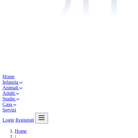
Home
Infanzia
Animali
Adulti
Studio
Casa
Servizi
Login
Registrati
Home
/