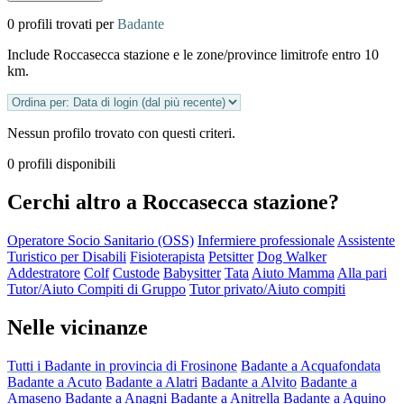
0 profili trovati per
Badante
Include Roccasecca stazione e le zone/province limitrofe entro 10
km.
Nessun profilo trovato con questi criteri.
0 profili disponibili
Cerchi altro a Roccasecca stazione?
Operatore Socio Sanitario (OSS)
Infermiere professionale
Assistente
Turistico per Disabili
Fisioterapista
Petsitter
Dog Walker
Addestratore
Colf
Custode
Babysitter
Tata
Aiuto Mamma
Alla pari
Tutor/Aiuto Compiti di Gruppo
Tutor privato/Aiuto compiti
Nelle vicinanze
Tutti i Badante in provincia di Frosinone
Badante a Acquafondata
Badante a Acuto
Badante a Alatri
Badante a Alvito
Badante a
Amaseno
Badante a Anagni
Badante a Anitrella
Badante a Aquino