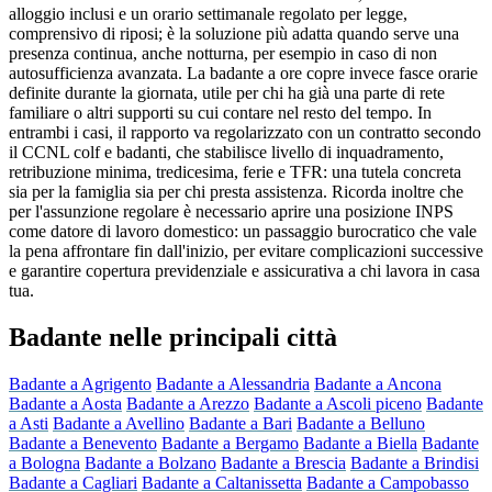
alloggio inclusi e un orario settimanale regolato per legge,
comprensivo di riposi; è la soluzione più adatta quando serve una
presenza continua, anche notturna, per esempio in caso di non
autosufficienza avanzata. La badante a ore copre invece fasce orarie
definite durante la giornata, utile per chi ha già una parte di rete
familiare o altri supporti su cui contare nel resto del tempo. In
entrambi i casi, il rapporto va regolarizzato con un contratto secondo
il CCNL colf e badanti, che stabilisce livello di inquadramento,
retribuzione minima, tredicesima, ferie e TFR: una tutela concreta
sia per la famiglia sia per chi presta assistenza. Ricorda inoltre che
per l'assunzione regolare è necessario aprire una posizione INPS
come datore di lavoro domestico: un passaggio burocratico che vale
la pena affrontare fin dall'inizio, per evitare complicazioni successive
e garantire copertura previdenziale e assicurativa a chi lavora in casa
tua.
Badante nelle principali città
Badante a Agrigento
Badante a Alessandria
Badante a Ancona
Badante a Aosta
Badante a Arezzo
Badante a Ascoli piceno
Badante
a Asti
Badante a Avellino
Badante a Bari
Badante a Belluno
Badante a Benevento
Badante a Bergamo
Badante a Biella
Badante
a Bologna
Badante a Bolzano
Badante a Brescia
Badante a Brindisi
Badante a Cagliari
Badante a Caltanissetta
Badante a Campobasso