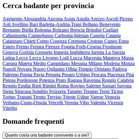
Cerca badante per provincia
Agrigento
Alessandria
Ancona
Aosta
Aquila
Arezzo
Ascoli Piceno
Asti
Avellino
Bari
Barletta-Andria-Trani
Belluno
Benevento
Bergamo
Biella
Bologna
Bolzano
Brescia
Brindisi
Cagliari
Caltanissetta
Campobasso
Carbonia-Iglesias
Caserta
Catania
Catanzaro
Chieti
Como
Cosenza
Cremona
Crotone
Cuneo
Enna
Estero
Fermo
Ferrara
Firenze
Foggia
Forli-Cesena
Frosinone
Genova
Gorizia
Grosseto
Imperia
Inghilterra
Isernia
La Spezia
Latina
Lecce
Lecco
Livorno
Lodi
Lucca
Macerata
Mantova
Massa
Carrara
Matera
Medio Campidano
Messina
Milano
Modena
Monza
Napoli
Novara
Nuoro
Ogliastra
Olbia-Tempio
Oristano
Padova
Palermo
Parma
Pavia
Perugia
Pesaro Urbino
Pescara
Piacenza
Pisa
Pistoia
Pordenone
Potenza
Prato
Ragusa
Ravenna
Reggio Calabria
Reggio Emilia
Rieti
Rimini
Roma
Rovigo
Salerno
Sassari
Savona
Siena
Siracusa
Sondrio
Svizzera
Taranto
Teramo
Terni
Ticino
Torino
Trapani
Trento
Treviso
Trieste
Udine
Varese
Venezia
Verbano-Cusio-Ossola
Vercelli
Verona
Vibo Valentia
Vicenza
Viterbo
Domande frequenti
Quanto costa una badante convivente o a ore?