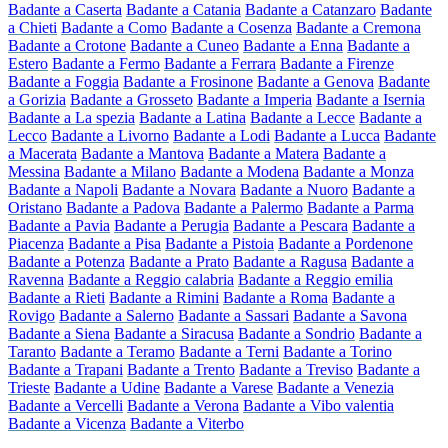
Badante a Caserta
Badante a Catania
Badante a Catanzaro
Badante
a Chieti
Badante a Como
Badante a Cosenza
Badante a Cremona
Badante a Crotone
Badante a Cuneo
Badante a Enna
Badante a
Estero
Badante a Fermo
Badante a Ferrara
Badante a Firenze
Badante a Foggia
Badante a Frosinone
Badante a Genova
Badante
a Gorizia
Badante a Grosseto
Badante a Imperia
Badante a Isernia
Badante a La spezia
Badante a Latina
Badante a Lecce
Badante a
Lecco
Badante a Livorno
Badante a Lodi
Badante a Lucca
Badante
a Macerata
Badante a Mantova
Badante a Matera
Badante a
Messina
Badante a Milano
Badante a Modena
Badante a Monza
Badante a Napoli
Badante a Novara
Badante a Nuoro
Badante a
Oristano
Badante a Padova
Badante a Palermo
Badante a Parma
Badante a Pavia
Badante a Perugia
Badante a Pescara
Badante a
Piacenza
Badante a Pisa
Badante a Pistoia
Badante a Pordenone
Badante a Potenza
Badante a Prato
Badante a Ragusa
Badante a
Ravenna
Badante a Reggio calabria
Badante a Reggio emilia
Badante a Rieti
Badante a Rimini
Badante a Roma
Badante a
Rovigo
Badante a Salerno
Badante a Sassari
Badante a Savona
Badante a Siena
Badante a Siracusa
Badante a Sondrio
Badante a
Taranto
Badante a Teramo
Badante a Terni
Badante a Torino
Badante a Trapani
Badante a Trento
Badante a Treviso
Badante a
Trieste
Badante a Udine
Badante a Varese
Badante a Venezia
Badante a Vercelli
Badante a Verona
Badante a Vibo valentia
Badante a Vicenza
Badante a Viterbo