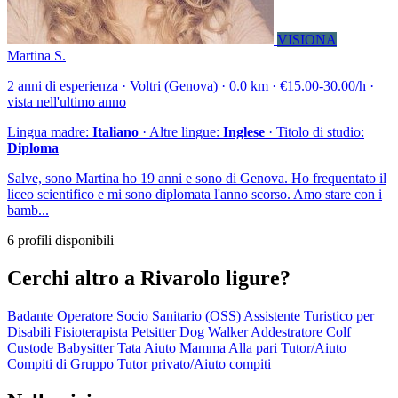
VISIONA
Martina S.
2 anni di esperienza · Voltri (Genova) · 0.0 km · €15.00-30.00/h ·
vista nell'ultimo anno
Lingua madre:
Italiano
· Altre lingue:
Inglese
· Titolo di studio:
Diploma
Salve, sono Martina ho 19 anni e sono di Genova. Ho frequentato il
liceo scientifico e mi sono diplomata l'anno scorso. Amo stare con i
bamb...
6 profili disponibili
Cerchi altro a Rivarolo ligure?
Badante
Operatore Socio Sanitario (OSS)
Assistente Turistico per
Disabili
Fisioterapista
Petsitter
Dog Walker
Addestratore
Colf
Custode
Babysitter
Tata
Aiuto Mamma
Alla pari
Tutor/Aiuto
Compiti di Gruppo
Tutor privato/Aiuto compiti