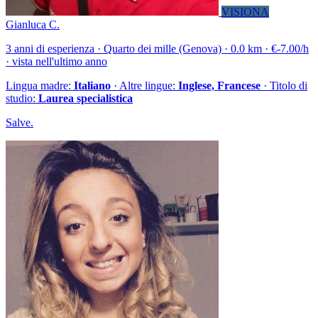
VISIONA
Gianluca C.
3 anni di esperienza · Quarto dei mille (Genova) · 0.0 km · €-7.00/h
· vista nell'ultimo anno
Lingua madre:
Italiano
· Altre lingue:
Inglese, Francese
· Titolo di
studio:
Laurea specialistica
Salve.