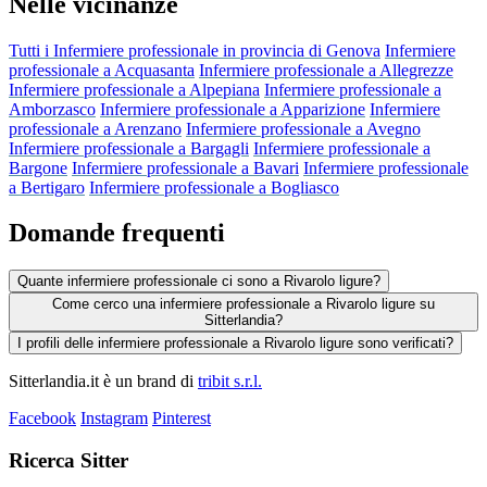
Nelle vicinanze
Tutti i Infermiere professionale in provincia di Genova
Infermiere
professionale a Acquasanta
Infermiere professionale a Allegrezze
Infermiere professionale a Alpepiana
Infermiere professionale a
Amborzasco
Infermiere professionale a Apparizione
Infermiere
professionale a Arenzano
Infermiere professionale a Avegno
Infermiere professionale a Bargagli
Infermiere professionale a
Bargone
Infermiere professionale a Bavari
Infermiere professionale
a Bertigaro
Infermiere professionale a Bogliasco
Domande frequenti
Quante infermiere professionale ci sono a Rivarolo ligure?
Come cerco una infermiere professionale a Rivarolo ligure su
Sitterlandia?
I profili delle infermiere professionale a Rivarolo ligure sono verificati?
Sitterlandia.it è un brand di
tribit s.r.l.
Facebook
Instagram
Pinterest
Ricerca Sitter