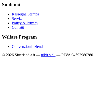
Su di noi
Rassegna Stampa
Servizi
Policy & Privacy
Contatti
Welfare Program
Convenzioni aziendali
© 2026 Sitterlandia.it —
tribit s.r.l.
— P.IVA 04592980280