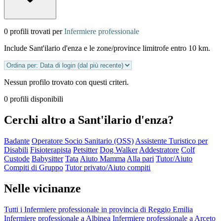
0 profili trovati per
Infermiere professionale
Include Sant'ilario d'enza e le zone/province limitrofe entro 10 km.
Nessun profilo trovato con questi criteri.
0 profili disponibili
Cerchi altro a Sant'ilario d'enza?
Badante
Operatore Socio Sanitario (OSS)
Assistente Turistico per
Disabili
Fisioterapista
Petsitter
Dog Walker
Addestratore
Colf
Custode
Babysitter
Tata
Aiuto Mamma
Alla pari
Tutor/Aiuto
Compiti di Gruppo
Tutor privato/Aiuto compiti
Nelle vicinanze
Tutti i Infermiere professionale in provincia di Reggio Emilia
Infermiere professionale a Albinea
Infermiere professionale a Arceto