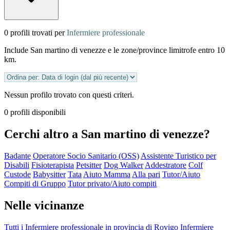
0 profili trovati per
Infermiere professionale
Include San martino di venezze e le zone/province limitrofe entro 10
km.
Nessun profilo trovato con questi criteri.
0 profili disponibili
Cerchi altro a San martino di venezze?
Badante
Operatore Socio Sanitario (OSS)
Assistente Turistico per
Disabili
Fisioterapista
Petsitter
Dog Walker
Addestratore
Colf
Custode
Babysitter
Tata
Aiuto Mamma
Alla pari
Tutor/Aiuto
Compiti di Gruppo
Tutor privato/Aiuto compiti
Nelle vicinanze
Tutti i Infermiere professionale in provincia di Rovigo
Infermiere