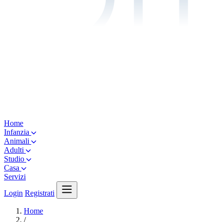
Home
Infanzia
Animali
Adulti
Studio
Casa
Servizi
Login
Registrati
Home
/