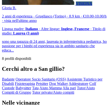
VISIONA
Gloria B.
2 anni di esperienza · Grugliasco (Torino) · 8.9 km · €10.00-10.00/h
· vista nell'ultimo anno
Lingua madre:
Italiano
· Altre lingue:
Inglese, Francese
· Titolo di
studio:
Laurea (3 anni)
sono una ragazza di 24 anni, laureata in infermieristica pediatrica, ho
passione per i bimbi ed esperienza sia in ambito sanitario che
educa...
8 profili disponibili
Cerchi altro a San gillio?
Badante
Operatore Socio Sanitario (OSS)
Assistente Turistico per
Disabili
Fisioterapista
Petsitter
Dog Walker
Addestratore
Colf
Custode
Babysitter
Tata
Aiuto Mamma
Alla pari
Tutor/Aiuto
Compiti di Gruppo
Tutor privato/Aiuto compiti
Nelle vicinanze