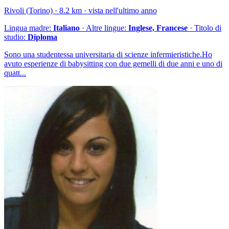
Rivoli (Torino) · 8.2 km · vista nell'ultimo anno
Lingua madre:
Italiano
· Altre lingue:
Inglese, Francese
· Titolo di
studio:
Diploma
Sono una studentessa universitaria di scienze infermieristiche.Ho
avuto esperienze di babysitting con due gemelli di due anni e uno di
quatt...