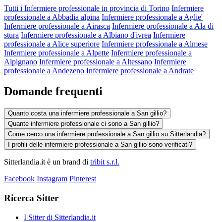
Tutti i Infermiere professionale in provincia di Torino
Infermiere
professionale a Abbadia alpina
Infermiere professionale a Aglie'
Infermiere professionale a Airasca
Infermiere professionale a Ala di
stura
Infermiere professionale a Albiano d'ivrea
Infermiere
professionale a Alice superiore
Infermiere professionale a Almese
Infermiere professionale a Alpette
Infermiere professionale a
Alpignano
Infermiere professionale a Altessano
Infermiere
professionale a Andezeno
Infermiere professionale a Andrate
Domande frequenti
Quanto costa una infermiere professionale a San gillio?
Quante infermiere professionale ci sono a San gillio?
Come cerco una infermiere professionale a San gillio su Sitterlandia?
I profili delle infermiere professionale a San gillio sono verificati?
Sitterlandia.it è un brand di
tribit s.r.l.
Facebook
Instagram
Pinterest
Ricerca Sitter
I Sitter di Sitterlandia.it