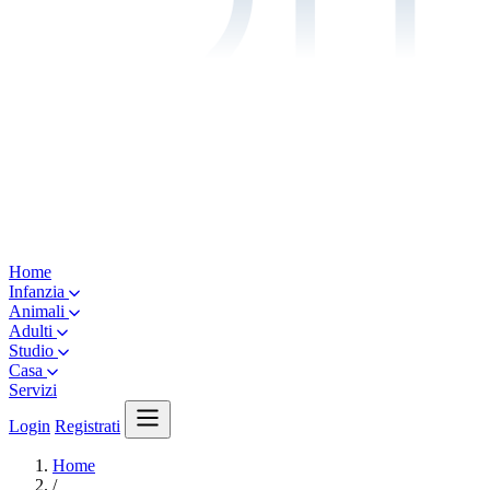
Home
Infanzia
Animali
Adulti
Studio
Casa
Servizi
Login
Registrati
Home
/