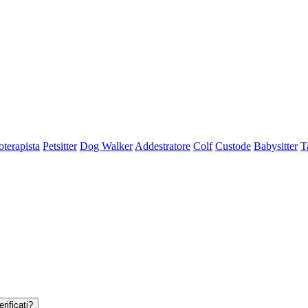
oterapista
Petsitter
Dog Walker
Addestratore
Colf
Custode
Babysitter
T
rificati?