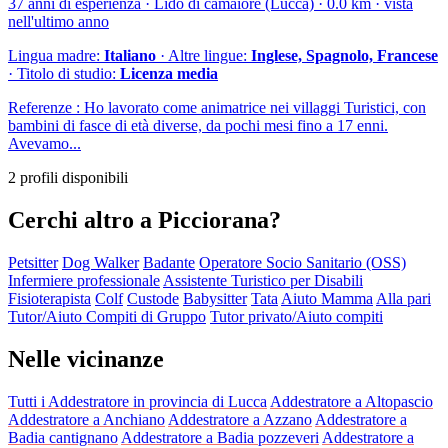
37 anni di esperienza · Lido di camaiore (Lucca) · 0.0 km · vista
nell'ultimo anno
Lingua madre:
Italiano
· Altre lingue:
Inglese, Spagnolo, Francese
· Titolo di studio:
Licenza media
Referenze : Ho lavorato come animatrice nei villaggi Turistici, con
bambini di fasce di età diverse, da pochi mesi fino a 17 enni.
Avevamo...
2 profili disponibili
Cerchi altro a Picciorana?
Petsitter
Dog Walker
Badante
Operatore Socio Sanitario (OSS)
Infermiere professionale
Assistente Turistico per Disabili
Fisioterapista
Colf
Custode
Babysitter
Tata
Aiuto Mamma
Alla pari
Tutor/Aiuto Compiti di Gruppo
Tutor privato/Aiuto compiti
Nelle vicinanze
Tutti i Addestratore in provincia di Lucca
Addestratore a Altopascio
Addestratore a Anchiano
Addestratore a Azzano
Addestratore a
Badia cantignano
Addestratore a Badia pozzeveri
Addestratore a