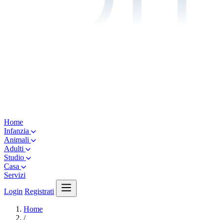
Home
Infanzia
Animali
Adulti
Studio
Casa
Servizi
Login
Registrati
Home
/