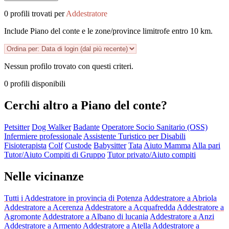
0 profili trovati per
Addestratore
Include Piano del conte e le zone/province limitrofe entro 10 km.
Nessun profilo trovato con questi criteri.
0 profili disponibili
Cerchi altro a Piano del conte?
Petsitter
Dog Walker
Badante
Operatore Socio Sanitario (OSS)
Infermiere professionale
Assistente Turistico per Disabili
Fisioterapista
Colf
Custode
Babysitter
Tata
Aiuto Mamma
Alla pari
Tutor/Aiuto Compiti di Gruppo
Tutor privato/Aiuto compiti
Nelle vicinanze
Tutti i Addestratore in provincia di Potenza
Addestratore a Abriola
Addestratore a Acerenza
Addestratore a Acquafredda
Addestratore a
Agromonte
Addestratore a Albano di lucania
Addestratore a Anzi
Addestratore a Armento
Addestratore a Atella
Addestratore a