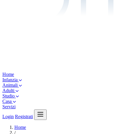
Home
Infanzia
Animali
Adulti
Studio
Casa
Servizi
Login
Registrati
Home
/