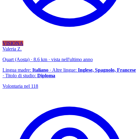
VISIONA
Valeria Z.
Quart (Aosta) · 8.6 km · vista nell'ultimo anno
Lingua madre:
Italiano
· Altre lingue:
Inglese, Spagnolo, Francese
· Titolo di studio:
Diploma
Volontaria nel 118