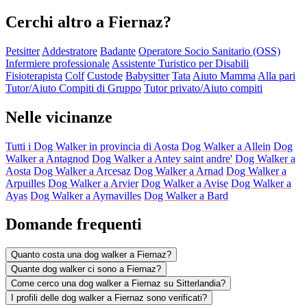
Cerchi altro a Fiernaz?
Petsitter
Addestratore
Badante
Operatore Socio Sanitario (OSS)
Infermiere professionale
Assistente Turistico per Disabili
Fisioterapista
Colf
Custode
Babysitter
Tata
Aiuto Mamma
Alla pari
Tutor/Aiuto Compiti di Gruppo
Tutor privato/Aiuto compiti
Nelle vicinanze
Tutti i Dog Walker in provincia di Aosta
Dog Walker a Allein
Dog
Walker a Antagnod
Dog Walker a Antey saint andre'
Dog Walker a
Aosta
Dog Walker a Arcesaz
Dog Walker a Arnad
Dog Walker a
Arpuilles
Dog Walker a Arvier
Dog Walker a Avise
Dog Walker a
Ayas
Dog Walker a Aymavilles
Dog Walker a Bard
Domande frequenti
Quanto costa una dog walker a Fiernaz?
Quante dog walker ci sono a Fiernaz?
Come cerco una dog walker a Fiernaz su Sitterlandia?
I profili delle dog walker a Fiernaz sono verificati?