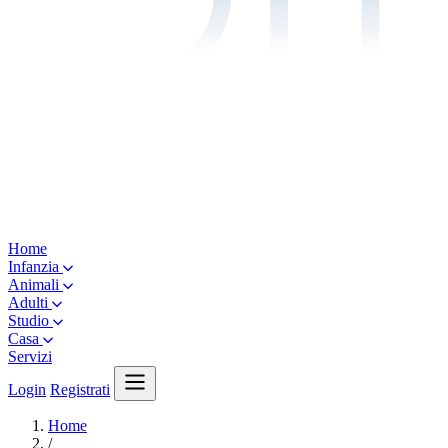
Home
Infanzia
Animali
Adulti
Studio
Casa
Servizi
Login
Registrati
Home
/