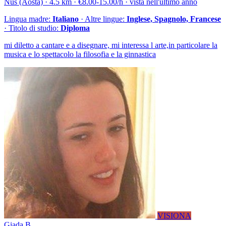
Nus (Aosta) · 4.5 km · €8.00-15.00/h · vista nell'ultimo anno
Lingua madre:
Italiano
· Altre lingue:
Inglese, Spagnolo, Francese
· Titolo di studio:
Diploma
mi diletto a cantare e a disegnare, mi interessa l arte,in particolare la
musica e lo spettacolo la filosofia e la ginnastica
VISIONA
Giada B.