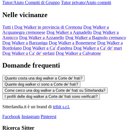
Tutor/Aiuto Compiti di Gruppo
Tutor privato/Aiuto compiti
Nelle vicinanze
Tutti i Dog Walker in provincia di Cremona
Dog Walker a
Acquanegra cremonese
Dog Walker a Agnadello
Dog Walker a
Annicco
Dog Walker a Azzanello
Dog Walker a Bagnolo cremasco
Dog Walker a Barzaniga
Dog Walker a Bonemerse
Dog Walker a
Bordolano
Dog Walker a Ca' d'andrea
Dog Walker a Ca' de' mari
Dog Walker a Ca' de' stefani
Dog Walker a Calvatone
Domande frequenti
Quanto costa una dog walker a Corte de' frati?
Quante dog walker ci sono a Corte de' frati?
Come cerco una dog walker a Corte de' frati su Sitterlandia?
I profili delle dog walker a Corte de' frati sono verificati?
Sitterlandia.it è un brand di
tribit s.r.l.
Facebook
Instagram
Pinterest
Ricerca Sitter