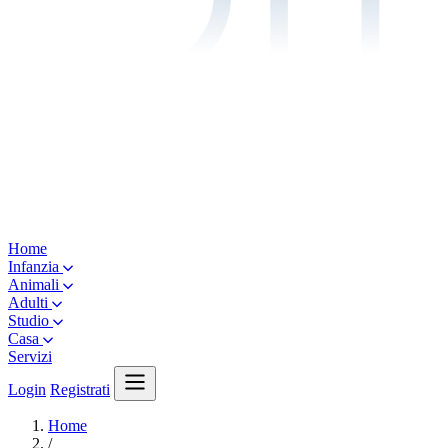
Home
Infanzia
Animali
Adulti
Studio
Casa
Servizi
Login
Registrati
Home
/