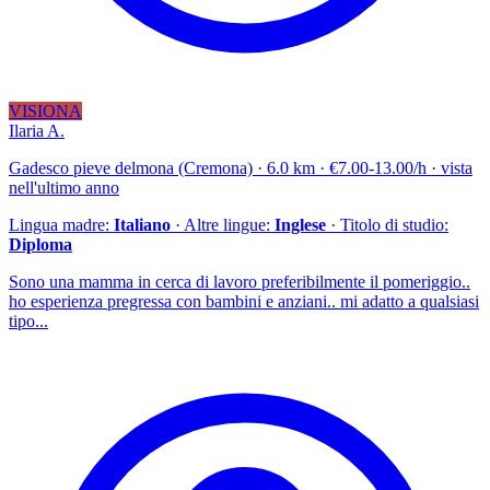
VISIONA
Ilaria A.
Gadesco pieve delmona (Cremona) · 6.0 km · €7.00-13.00/h · vista
nell'ultimo anno
Lingua madre:
Italiano
· Altre lingue:
Inglese
· Titolo di studio:
Diploma
Sono una mamma in cerca di lavoro preferibilmente il pomeriggio..
ho esperienza pregressa con bambini e anziani.. mi adatto a qualsiasi
tipo...