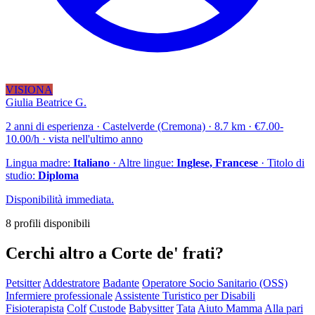
VISIONA
Giulia Beatrice G.
2 anni di esperienza · Castelverde (Cremona) · 8.7 km · €7.00-
10.00/h · vista nell'ultimo anno
Lingua madre:
Italiano
· Altre lingue:
Inglese, Francese
· Titolo di
studio:
Diploma
Disponibilità immediata.
8 profili disponibili
Cerchi altro a Corte de' frati?
Petsitter
Addestratore
Badante
Operatore Socio Sanitario (OSS)
Infermiere professionale
Assistente Turistico per Disabili
Fisioterapista
Colf
Custode
Babysitter
Tata
Aiuto Mamma
Alla pari