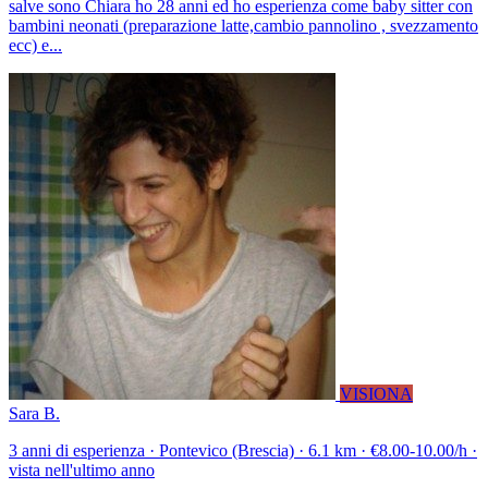
salve sono Chiara ho 28 anni ed ho esperienza come baby sitter con
bambini neonati (preparazione latte,cambio pannolino , svezzamento
ecc) e...
VISIONA
Sara B.
3 anni di esperienza · Pontevico (Brescia) · 6.1 km · €8.00-10.00/h ·
vista nell'ultimo anno