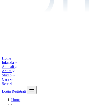
Home
Infanzia
Animali
Adulti
Studio
Casa
Servizi
Login
Registrati
Home
/