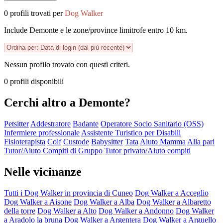
0 profili trovati per
Dog Walker
Include Demonte e le zone/province limitrofe entro 10 km.
Nessun profilo trovato con questi criteri.
0 profili disponibili
Cerchi altro a Demonte?
Petsitter
Addestratore
Badante
Operatore Socio Sanitario (OSS)
Infermiere professionale
Assistente Turistico per Disabili
Fisioterapista
Colf
Custode
Babysitter
Tata
Aiuto Mamma
Alla pari
Tutor/Aiuto Compiti di Gruppo
Tutor privato/Aiuto compiti
Nelle vicinanze
Tutti i Dog Walker in provincia di Cuneo
Dog Walker a Acceglio
Dog Walker a Aisone
Dog Walker a Alba
Dog Walker a Albaretto
della torre
Dog Walker a Alto
Dog Walker a Andonno
Dog Walker
a Aradolo la bruna
Dog Walker a Argentera
Dog Walker a Arguello