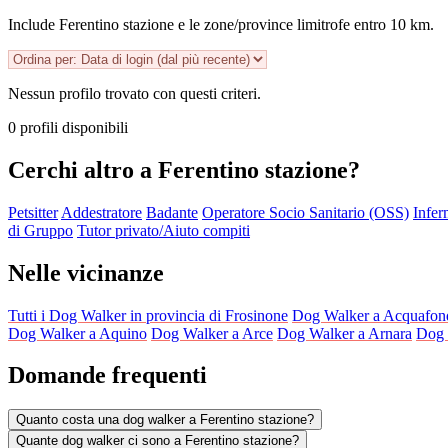
Include Ferentino stazione e le zone/province limitrofe entro 10 km.
Nessun profilo trovato con questi criteri.
0 profili disponibili
Cerchi altro a Ferentino stazione?
Petsitter
Addestratore
Badante
Operatore Socio Sanitario (OSS)
Infer
di Gruppo
Tutor privato/Aiuto compiti
Nelle vicinanze
Tutti i Dog Walker in provincia di Frosinone
Dog Walker a Acquafon
Dog Walker a Aquino
Dog Walker a Arce
Dog Walker a Arnara
Dog 
Domande frequenti
Quanto costa una dog walker a Ferentino stazione?
Quante dog walker ci sono a Ferentino stazione?