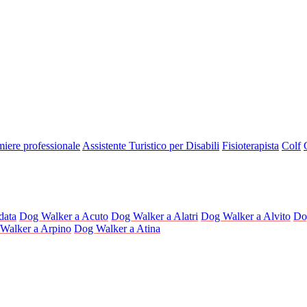
miere professionale
Assistente Turistico per Disabili
Fisioterapista
Colf
data
Dog Walker a Acuto
Dog Walker a Alatri
Dog Walker a Alvito
Do
Walker a Arpino
Dog Walker a Atina