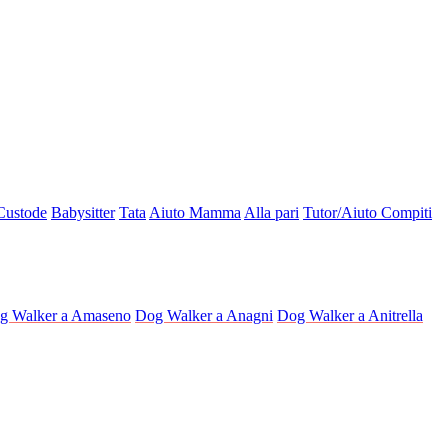
Custode
Babysitter
Tata
Aiuto Mamma
Alla pari
Tutor/Aiuto Compiti
g Walker a Amaseno
Dog Walker a Anagni
Dog Walker a Anitrella