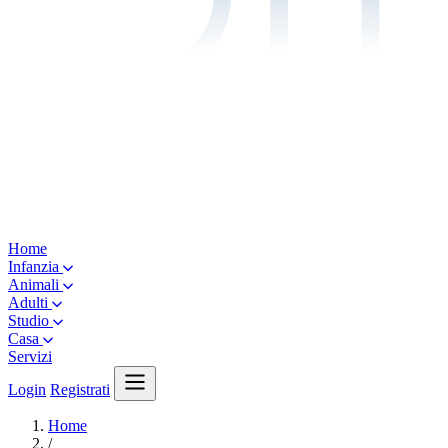
Home
Infanzia
Animali
Adulti
Studio
Casa
Servizi
Login
Registrati
Home
/