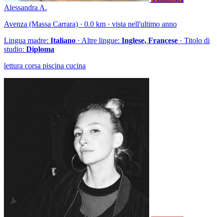
Alessandra A.
Avenza (Massa Carrara) · 0.0 km · vista nell'ultimo anno
Lingua madre:
Italiano
· Altre lingue:
Inglese, Francese
· Titolo di
studio:
Diploma
lettura corsa piscina cucina