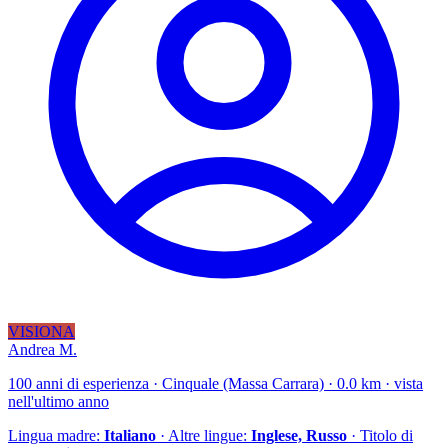
VISIONA
Andrea M.
100 anni di esperienza · Cinquale (Massa Carrara) · 0.0 km · vista
nell'ultimo anno
Lingua madre:
Italiano
· Altre lingue:
Inglese, Russo
· Titolo di