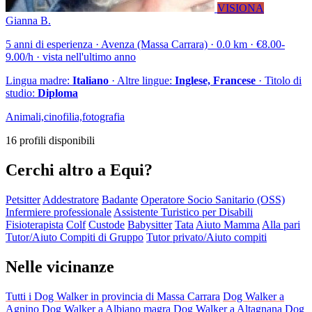
VISIONA
Gianna B.
5 anni di esperienza · Avenza (Massa Carrara) · 0.0 km · €8.00-
9.00/h · vista nell'ultimo anno
Lingua madre:
Italiano
· Altre lingue:
Inglese, Francese
· Titolo di
studio:
Diploma
Animali,cinofilia,fotografia
16 profili disponibili
Cerchi altro a Equi?
Petsitter
Addestratore
Badante
Operatore Socio Sanitario (OSS)
Infermiere professionale
Assistente Turistico per Disabili
Fisioterapista
Colf
Custode
Babysitter
Tata
Aiuto Mamma
Alla pari
Tutor/Aiuto Compiti di Gruppo
Tutor privato/Aiuto compiti
Nelle vicinanze
Tutti i Dog Walker in provincia di Massa Carrara
Dog Walker a
Agnino
Dog Walker a Albiano magra
Dog Walker a Altagnana
Dog