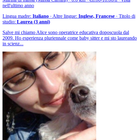
nell'ultimo anno
Lingua madre:
Italiano
· Altre lingue:
Inglese, Francese
· Titolo di
studio:
Laurea (3 anni)
Salve mi chiamo Alice sono operatrice educativa doposcuola dal
2009. Ho esperienza pluriennale come baby sitter e mi sto laureando
in scienz...