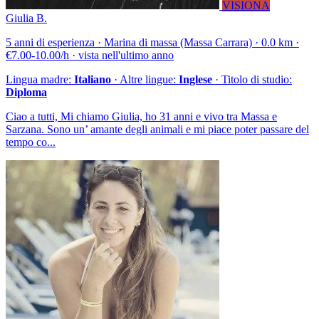
VISIONA
Giulia B.
5 anni di esperienza · Marina di massa (Massa Carrara) · 0.0 km ·
€7.00-10.00/h · vista nell'ultimo anno
Lingua madre:
Italiano
· Altre lingue:
Inglese
· Titolo di studio:
Diploma
Ciao a tutti, Mi chiamo Giulia, ho 31 anni e vivo tra Massa e
Sarzana. Sono un’ amante degli animali e mi piace poter passare del
tempo co...