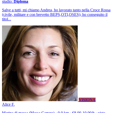
studio:
Diploma
Salve a tutti, mi chiamo Andrea, ho lavorato tanto nella Croce Rossa
(civile, militare e con brevetto BEPS,OTI,OSES); ho conseguito il
titol...
VISIONA
Alice F.
Marina di massa (Massa Carrara) · 0.0 km · €8.00-10.00/h · vista