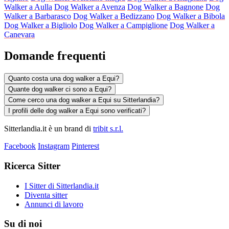
Walker a Aulla
Dog Walker a Avenza
Dog Walker a Bagnone
Dog
Walker a Barbarasco
Dog Walker a Bedizzano
Dog Walker a Bibola
Dog Walker a Bigliolo
Dog Walker a Campiglione
Dog Walker a
Canevara
Domande frequenti
Quanto costa una dog walker a Equi?
Quante dog walker ci sono a Equi?
Come cerco una dog walker a Equi su Sitterlandia?
I profili delle dog walker a Equi sono verificati?
Sitterlandia.it è un brand di
tribit s.r.l.
Facebook
Instagram
Pinterest
Ricerca Sitter
I Sitter di Sitterlandia.it
Diventa sitter
Annunci di lavoro
Su di noi