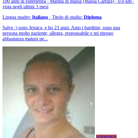
100 anni di esperienza · Marina di massa (Massa Carrara) · 0.0 km ·
vista negli ultimi 3 mesi
Lingua madre:
Italiano
· Titolo di studio:
Diploma
Salve :) sono Jessica, e ho 23 anni. Amo i bambini, sono una
persona molto paziente, allegra, responsabile e mi ritengo
abbastanza matura pe...
VISIONA