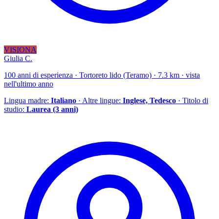
VISIONA
Giulia C.
100 anni di esperienza · Tortoreto lido (Teramo) · 7.3 km · vista
nell'ultimo anno
Lingua madre:
Italiano
· Altre lingue:
Inglese, Tedesco
· Titolo di
studio:
Laurea (3 anni)