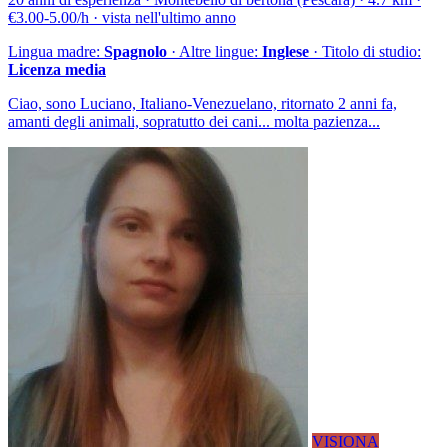
€3.00-5.00/h · vista nell'ultimo anno
Lingua madre:
Spagnolo
· Altre lingue:
Inglese
· Titolo di studio:
Licenza media
Ciao, sono Luciano, Italiano-Venezuelano, ritornato 2 anni fa,
amanti degli animali, sopratutto dei cani... molta pazienza...
VISIONA