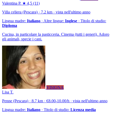
Valentina P.
★ 4,5
(11)
Villa celiera (Pescara) · 7.2 km · vista nell'ultimo anno
Lingua madre:
Italiano
· Altre lingue:
Inglese
· Titolo di studio:
Diploma
Cucina, in particolare la pasticceria. Cinema (tutti i generi). Adoro
gli animali, specie i cani.
VISIONA
Lisa T.
Penne (Pescara) · 8.7 km · €8.00-10.00/h · vista nell'ultimo anno
Lingua madre:
Italiano
· Titolo di studio:
Licenza media