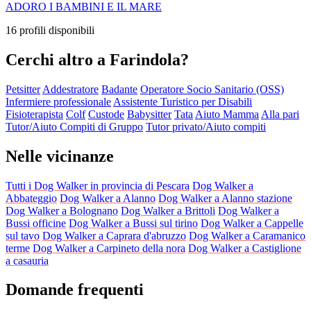
ADORO I BAMBINI E IL MARE
16 profili disponibili
Cerchi altro a Farindola?
Petsitter
Addestratore
Badante
Operatore Socio Sanitario (OSS)
Infermiere professionale
Assistente Turistico per Disabili
Fisioterapista
Colf
Custode
Babysitter
Tata
Aiuto Mamma
Alla pari
Tutor/Aiuto Compiti di Gruppo
Tutor privato/Aiuto compiti
Nelle vicinanze
Tutti i Dog Walker in provincia di Pescara
Dog Walker a
Abbateggio
Dog Walker a Alanno
Dog Walker a Alanno stazione
Dog Walker a Bolognano
Dog Walker a Brittoli
Dog Walker a
Bussi officine
Dog Walker a Bussi sul tirino
Dog Walker a Cappelle
sul tavo
Dog Walker a Caprara d'abruzzo
Dog Walker a Caramanico
terme
Dog Walker a Carpineto della nora
Dog Walker a Castiglione
a casauria
Domande frequenti