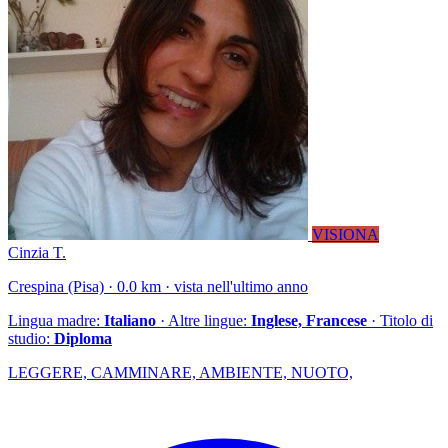
VISIONA
Cinzia T.
Crespina (Pisa) · 0.0 km · vista nell'ultimo anno
Lingua madre:
Italiano
· Altre lingue:
Inglese, Francese
· Titolo di
studio:
Diploma
LEGGERE, CAMMINARE, AMBIENTE, NUOTO,