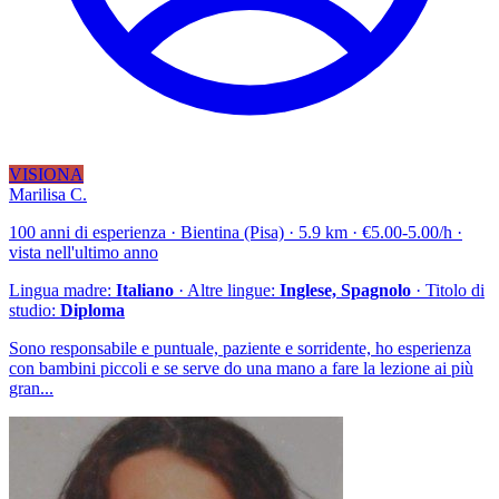
VISIONA
Marilisa C.
100 anni di esperienza · Bientina (Pisa) · 5.9 km · €5.00-5.00/h ·
vista nell'ultimo anno
Lingua madre:
Italiano
· Altre lingue:
Inglese, Spagnolo
· Titolo di
studio:
Diploma
Sono responsabile e puntuale, paziente e sorridente, ho esperienza
con bambini piccoli e se serve do una mano a fare la lezione ai più
gran...