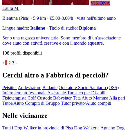
VISIONA
Laura M.
Bientina (Pisa) · 5.9 km · €5.00-8.00/h · vista nell'ultimo anno
Lingua madre:
Italiano
· Titolo di studio:
Diploma
Sono una ragazza universitaria. Sono membro di un'associazione
dove aiuto con attività creative e con il mondo equestre.
108 profili disponibili
‹
1
2
3
›
Cerchi altro a Fabbrica di peccioli?
Petsitter
Addestratore
Badante
Operatore Socio Sanitario (OSS)
Infermiere professionale
Assistente Turistico per Disabili
Fisioterapista
Colf
Custode
Babysitter
Tata
Aiuto Mamma
Alla pari
Tutor/Aiuto Compiti di Gruppo
Tutor privato/Aiuto compiti
Nelle vicinanze
Tutti i Dog Walker in provincia di Pisa
Dog Walker a Agnano
Dog