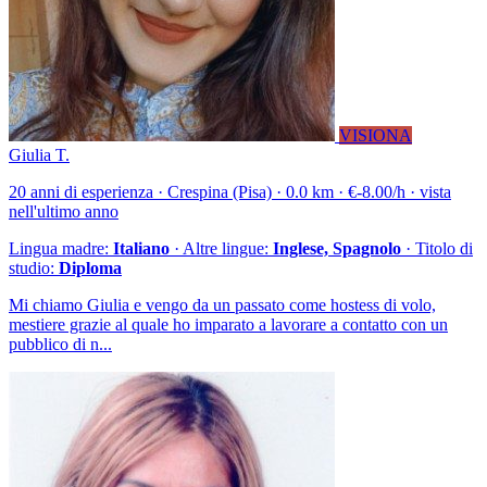
VISIONA
Giulia T.
20 anni di esperienza · Crespina (Pisa) · 0.0 km · €-8.00/h · vista
nell'ultimo anno
Lingua madre:
Italiano
· Altre lingue:
Inglese, Spagnolo
· Titolo di
studio:
Diploma
Mi chiamo Giulia e vengo da un passato come hostess di volo,
mestiere grazie al quale ho imparato a lavorare a contatto con un
pubblico di n...