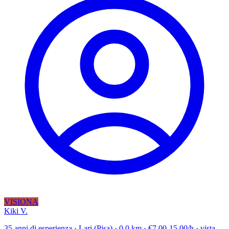
VISIONA
Kiki V.
35 anni di esperienza · Lari (Pisa) · 0.0 km · €7.00-15.00/h · vista