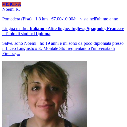
VISIONA
Noemi R.
Pontedera (Pisa) · 1.8 km · €7.00-10.00/h · vista nell'ultimo anno
Lingua madre:
Italiano
· Altre lingue:
Inglese, Spagnolo, Francese
· Titolo di studio:
Diploma
Salve, sono Noemi , ho 19 anni e mi sono da poco diplomata presso
il Liceo Linguistico E. Montale Sto frequentando l'università di
Firenze,...