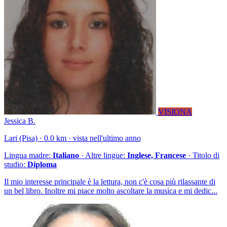
VISIONA
Jessica B.
Lari (Pisa) · 0.0 km · vista nell'ultimo anno
Lingua madre:
Italiano
· Altre lingue:
Inglese, Francese
· Titolo di
studio:
Diploma
Il mio interesse principale è la lettura, non c'è cosa più rilassante di
un bel libro. Inoltre mi piace molto ascoltare la musica e mi dedic...