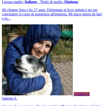
Lingua madre:
Italiano
· Titolo di studio:
Diploma
Mi chiamo Sara e ho 27 anni. Diplomata al liceo artistico sto per
concludere il corso di assistenza all'infanzia. Mi piace darmi da fare
e m...
VISIONA
Sabrina S.