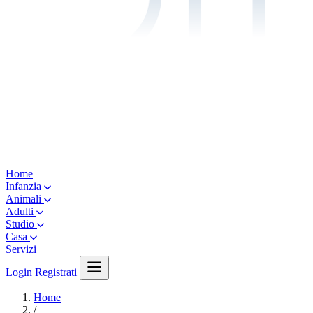
Home
Infanzia
Animali
Adulti
Studio
Casa
Servizi
Login
Registrati
Home
/