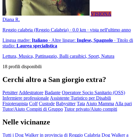
VISIONA
Diana R.
Reggio calabria (Reggio Calabria) · 0.0 km · vista nell'ultimo anno
Lingua madre:
Italiano
· Altre lingue:
Inglese, Spagnolo
· Titolo di
studio:
Laurea specialistica
Lettura, Musica, Pattinaggio, Balli caraibici, Sport, Natura
18 profili disponibili
Cerchi altro a San giorgio extra?
Petsitter
Addestratore
Badante
Operatore Socio Sanitario (OSS)
Infermiere professionale
Assistente Turistico per Disabili
Fisioterapista
Colf
Custode
Babysitter
Tata
Aiuto Mamma
Alla pari
Tutor/Aiuto Compiti di Gruppo
Tutor privato/Aiuto compiti
Nelle vicinanze
Tutti i Dog Walker in provincia di Reggio Calabria
Dog Walker a