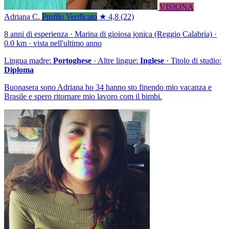
VISIONA
Adriana C.
Profilo Verificato
★ 4,8
(22)
8 anni di esperienza · Marina di gioiosa jonica (Reggio Calabria) ·
0.0 km · vista nell'ultimo anno
Lingua madre:
Portoghese
· Altre lingue:
Inglese
· Titolo di studio:
Diploma
Buonasera sono Adriana ho 34 hanno sto finendo mio vacanza e
Brasile e spero ritornare mio lavoro com il bimbi.